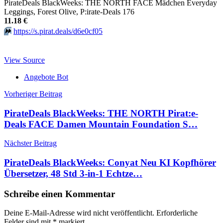
PirateDeals BlackWeeks: THE NORTH FACE Mädchen Everyday
Leggings, Forest Olive, P:irate-Deals 176
11.18 €
⏩️
https://s.pirat.deals/d6e0cf05
View Source
Angebote Bot
Beitragsnavigation
Vorheriger Beitrag
PirateDeals BlackWeeks: THE NORTH Pirat:e-
Deals FACE Damen Mountain Foundation S…
Nächster Beitrag
PirateDeals BlackWeeks: Conyat Neu KI Kopfhörer
Übersetzer, 48 Std 3-in-1 Echtze…
Schreibe einen Kommentar
Deine E-Mail-Adresse wird nicht veröffentlicht.
Erforderliche
Felder sind mit
*
markiert