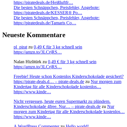
https://piratedeals.de/Heißluftfr…
Die besten Schnäppchen, Preisfehler, Angebote:
https://piratedeals.de/KESSER® Po…
Die besten Schnäppchen, Preisfehler, Angebote:
https://piratedeals.de/Tamaris Co…
Neueste Kommentare
pl_pirat
zu
0,49 € für 3 kg schnell sein
https://amzn.to/3LCrjRS…
Nalan Hizlitürk
zu
0,49 € für 3 kg schnell sein
https://amzn.to/3LCrjRS…
Freebie! Heute schon Kostenlos Kinderschokolade gesichert?
https://pirate-deals.d… – pirate-deals.de
zu
Nur morgen zum
Kindertag für alle Kinderschokolade kostenlos…
https://www.kinde…
Nicht vergessen, heute euren Supermarkt zu plündern.
Kinderschokolade 4free. Nur… – pirate-deals.de
zu
Nur
morgen zum Kindertag für alle Kinderschokolade kostenlos…
https://www.kinde…
A WordPress Commenter
zu
Hello world!