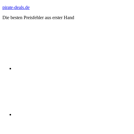
Zum
pirate-deals.de
Inhalt
Die besten Preisfehler aus erster Hand
springen
WhatsApp
Telegram
Discord