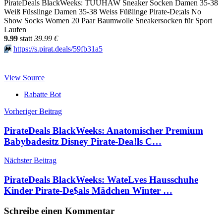
PirateDeals BlackWeeks: TUUHAW Sneaker Socken Damen 35-38
Weiß Füsslinge Damen 35-38 Weiss Füßlinge Pirate-De;als No
Show Socks Women 20 Paar Baumwolle Sneakersocken für Sport
Laufen
9.99
statt
39.99 €
⏩️
https://s.pirat.deals/59fb31a5
View Source
Rabatte Bot
Beitragsnavigation
Vorheriger Beitrag
PirateDeals BlackWeeks: Anatomischer Premium
Babybadesitz Disney Pirate-Dea!ls C…
Nächster Beitrag
PirateDeals BlackWeeks: WateLves Hausschuhe
Kinder Pirate-De$als Mädchen Winter …
Schreibe einen Kommentar