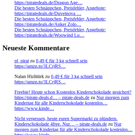
https://piratedeals.de/Dragon Age…
Die besten Schnäppchen, Preisfehler, Angebote:
https://piratedeals.de/Duvetnova …
Die besten Schnäppchen, Preisfehler, Angebote:
https://piratedeals.de/Anker Zolo…
Die besten Schnäppchen, Preisfehler, Angebote:
https://piratedeals.de/Woowind Lu…
Neueste Kommentare
pl_pirat
zu
0,49 € für 3 kg schnell sein
https://amzn.to/3LCrjRS…
Nalan Hizlitürk
zu
0,49 € für 3 kg schnell sein
https://amzn.to/3LCrjRS…
Freebie! Heute schon Kostenlos Kinderschokolade gesichert?
https://pirate-deals.d… – pirate-deals.de
zu
Nur morgen zum
Kindertag für alle Kinderschokolade kostenlos…
https://www.kinde…
Nicht vergessen, heute euren Supermarkt zu plündern.
Kinderschokolade 4free. Nur… – pirate-deals.de
zu
Nur
morgen zum Kindertag für alle Kinderschokolade kostenlos…
https://www.kinde…