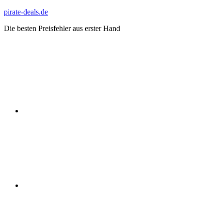
Zum
pirate-deals.de
Inhalt
Die besten Preisfehler aus erster Hand
springen
WhatsApp
Telegram
Discord