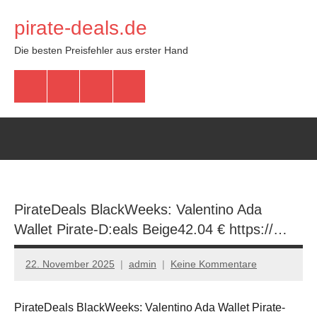
Zum
pirate-deals.de
Inhalt
springen
Die besten Preisfehler aus erster Hand
WhatsApp
Telegram
Discord
Facebook
PirateDeals BlackWeeks: Valentino Ada
Wallet Pirate-D:eals Beige42.04 € https://…
22. November 2025
admin
Keine Kommentare
PirateDeals BlackWeeks: Valentino Ada Wallet Pirate-