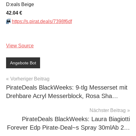
D:eals Beige
42.04 €
⏩️
https://s.pirat.deals/7398f6df
View Source
Angebote Bot
Beitragsnavigation
Vorheriger Beitrag
PirateDeals BlackWeeks: 9-tlg Messerset mit
Drehbare Acryl Messerblock, Rosa Sha…
Nächster Beitrag
PirateDeals BlackWeeks: Laura Biagiotti
Forever Edp Pirate-Deal~s Spray 30mlАb 2…