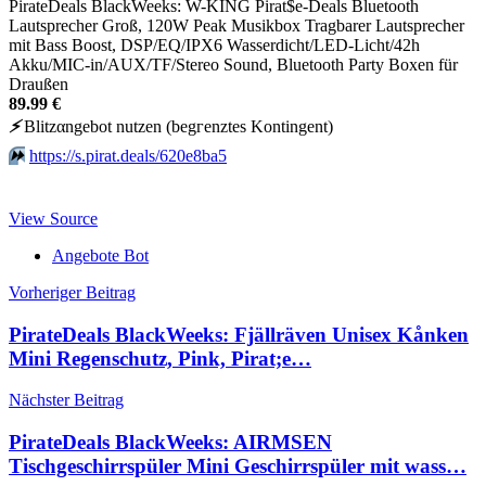
PirateDeals BlackWeeks: W-KING Pirat$e-Deals Bluetooth
Lautsprecher Groß, 120W Peak Musikbox Tragbarer Lautsprecher
mit Bass Boost, DSP/EQ/IPX6 Wasserdicht/LED-Licht/42h
Akku/MIC-in/AUX/TF/Stereo Sound, Bluetooth Party Boxen für
Draußen
89.99 €
⚡️
Blitzαngеbοt nutzеn (bеgгеnztеs Kοntingеnt)
⏩️
https://s.pirat.deals/620e8ba5
View Source
Angebote Bot
Beitragsnavigation
Vorheriger Beitrag
PirateDeals BlackWeeks: Fjällräven Unisex Kånken
Mini Regenschutz, Pink, Pirat;e…
Nächster Beitrag
PirateDeals BlackWeeks: AIRMSEN
Tischgeschirrspüler Mini Geschirrspüler mit wass…