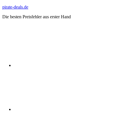
Zum
pirate-deals.de
Inhalt
Die besten Preisfehler aus erster Hand
springen
WhatsApp
Telegram
Discord