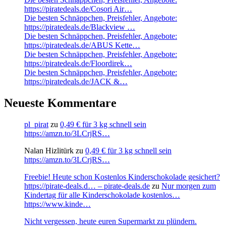
https://piratedeals.de/Cosori Air…
Die besten Schnäppchen, Preisfehler, Angebote:
https://piratedeals.de/Blackview …
Die besten Schnäppchen, Preisfehler, Angebote:
https://piratedeals.de/ABUS Kette…
Die besten Schnäppchen, Preisfehler, Angebote:
https://piratedeals.de/Floordirek…
Die besten Schnäppchen, Preisfehler, Angebote:
https://piratedeals.de/JACK &…
Neueste Kommentare
pl_pirat
zu
0,49 € für 3 kg schnell sein
https://amzn.to/3LCrjRS…
Nalan Hizlitürk
zu
0,49 € für 3 kg schnell sein
https://amzn.to/3LCrjRS…
Freebie! Heute schon Kostenlos Kinderschokolade gesichert?
https://pirate-deals.d… – pirate-deals.de
zu
Nur morgen zum
Kindertag für alle Kinderschokolade kostenlos…
https://www.kinde…
Nicht vergessen, heute euren Supermarkt zu plündern.