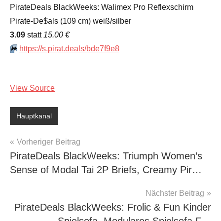
PirateDeals BlackWeeks: Walimex Pro Reflexschirm
Pirate-De$als (109 cm) weiß/silber
3.09
statt
15.00 €
⏩️
https://s.pirat.deals/bde7f9e8
View Source
Hauptkanal
Beitragsnavigation
Vorheriger Beitrag
PirateDeals BlackWeeks: Triumph Women’s
Sense of Modal Tai 2P Briefs, Creamy Pir…
Nächster Beitrag
PirateDeals BlackWeeks: Frolic & Fun Kinder