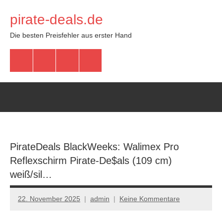
Zum
pirate-deals.de
Inhalt
springen
Die besten Preisfehler aus erster Hand
WhatsApp
Telegram
Discord
Facebook
PirateDeals BlackWeeks: Walimex Pro
Reflexschirm Pirate-De$als (109 cm)
weiß/sil…
22. November 2025
admin
Keine Kommentare