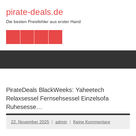
Zum
pirate-deals.de
Inhalt
springen
Die besten Preisfehler aus erster Hand
WhatsApp
Telegram
Discord
Facebook
PirateDeals BlackWeeks: Yaheetech
Relaxsessel Fernsehsessel Einzelsofa
Ruhesesse…
22. November 2025
admin
Keine Kommentare