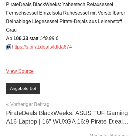
PirateDeals BlackWeeks: Yaheetech Relaxsessel
Fernsehsessel Einzelsofa Ruhesessel mit Verstellbarer
Beinablage Liegesessel Pirate-De;als aus Leinenstoff
Grau
Аb
106.33
statt
149.99 €
⏩️
https://s.pirat.deals/fdfda674
View Source
Angebote Bot
Beitragsnavigation
Vorheriger Beitrag
PirateDeals BlackWeeks: ASUS TUF Gaming
A16 Laptop | 16″ WUXGA 16:9 Pirate-D:eal…
Nächster Beitrag