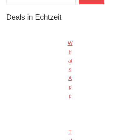
Deals in Echtzeit
W
h
at
s
A
p
p
T