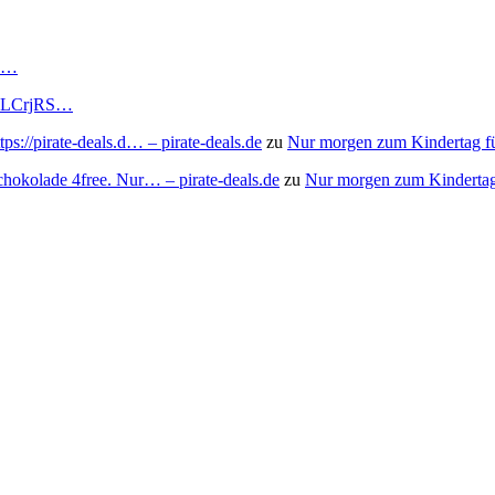
RS…
to/3LCrjRS…
s://pirate-deals.d… – pirate-deals.de
zu
Nur morgen zum Kindertag f
chokolade 4free. Nur… – pirate-deals.de
zu
Nur morgen zum Kindertag