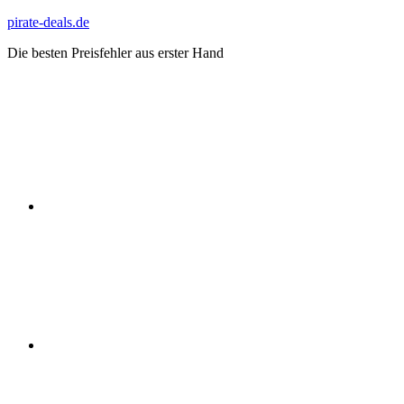
Zum
pirate-deals.de
Inhalt
Die besten Preisfehler aus erster Hand
springen
WhatsApp
Telegram
Discord