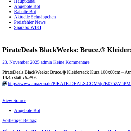
Hauptkanal
Angebote Bot
Rabatte Bot
Aktuelle Schnäppchen
Preisfehler News
Sparabo WIKI
PirateDeals BlackWeeks: Bruce.® Kleide
23. November 2025
admin
Keine Kommentare
PirateDeals BlackWeeks: Bruce.
®
Kleidersack Kurz 100x60cm – Atmu
14.45
statt
18.99 €
⏩️
https://www.amazon.de/PIRATE-DEALS.COM/dp/B075ZV5PM7?
View Source
Angebote Bot
Beitragsnavigation
Vorheriger Beitrag