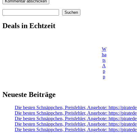
Suchen
Suchen
Deals in Echtzeit
W
ha
ts
A
p
p
Neueste Beiträge
Die besten Schnäppchen, Preisfehler, Angebote: https://pi
Die besten Schnäppchen, Preisfehler, Angebote: https://pira
Die besten Schnäppchen, Preisfehler, Angebote: https://pira
Die besten Schnäppchen, Preisfehler, Angebote: https://pirat
Die besten Schnäppchen, Preisfehler, Angebote: https://pirat