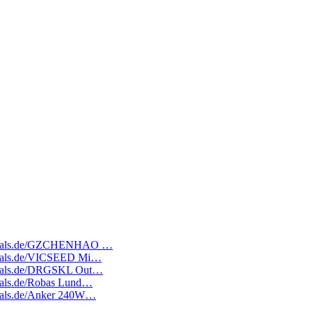
ratedeals.de/GZCHENHAO …
tedeals.de/VICSEED Mi…
tedeals.de/DRGSKL Out…
edeals.de/Robas Lund…
edeals.de/Anker 240W…