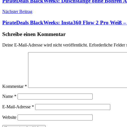
PirateDeals BlackWeeks: Duschstange ohne Bohren 
Nächster Beitrag
PirateDeals BlackWeeks: Insta360 Flow 2 Pro Weiß 
Schreibe einen Kommentar
Deine E-Mail-Adresse wird nicht veröffentlicht.
Erforderliche Felder 
Kommentar
*
Name
*
E-Mail-Adresse
*
Website