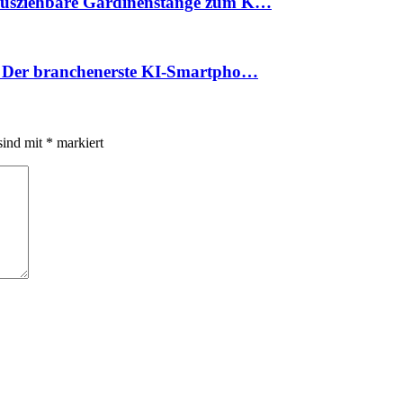
Ausziehbare Gardinenstange zum K…
– Der branchenerste KI-Smartpho…
sind mit
*
markiert