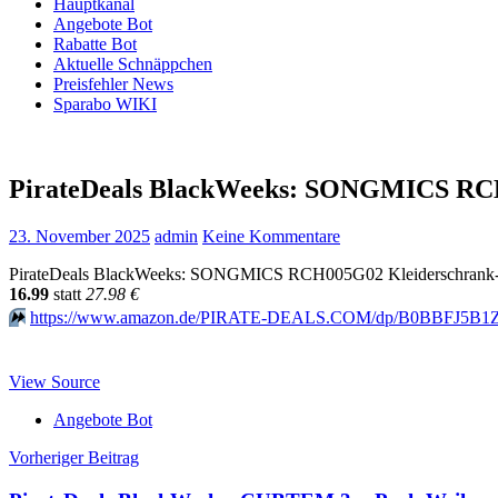
Hauptkanal
Angebote Bot
Rabatte Bot
Aktuelle Schnäppchen
Preisfehler News
Sparabo WIKI
PirateDeals BlackWeeks: SONGMICS RCH
23. November 2025
admin
Keine Kommentare
PirateDeals BlackWeeks: SONGMICS RCH005G02 Kleiderschrank-Hänge
16.99
statt
27.98 €
⏩️
https://www.amazon.de/PIRATE-DEALS.COM/dp/B0BBFJ5B1Z?
View Source
Angebote Bot
Beitragsnavigation
Vorheriger Beitrag