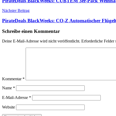
PirateDeals BlackWeeks: CUBTEM 3er-Pack Weihna
Nächster Beitrag
PirateDeals BlackWeeks: CO-Z Automatischer Flügel
Schreibe einen Kommentar
Deine E-Mail-Adresse wird nicht veröffentlicht.
Erforderliche Felder 
Kommentar
*
Name
*
E-Mail-Adresse
*
Website