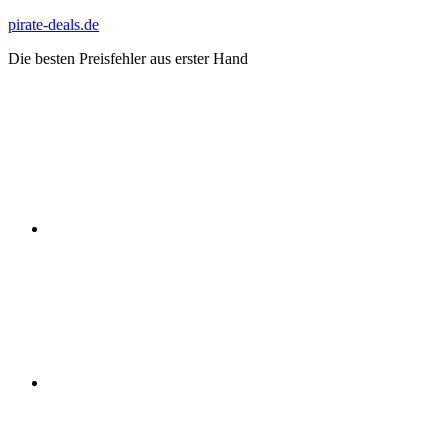
Zum
pirate-deals.de
Inhalt
Die besten Preisfehler aus erster Hand
springen
WhatsApp
Telegram
Discord