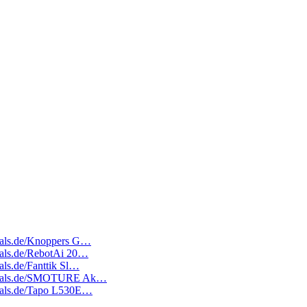
edeals.de/Knoppers G…
deals.de/RebotAi 20…
eals.de/Fanttik Sl…
atedeals.de/SMOTURE Ak…
edeals.de/Tapo L530E…