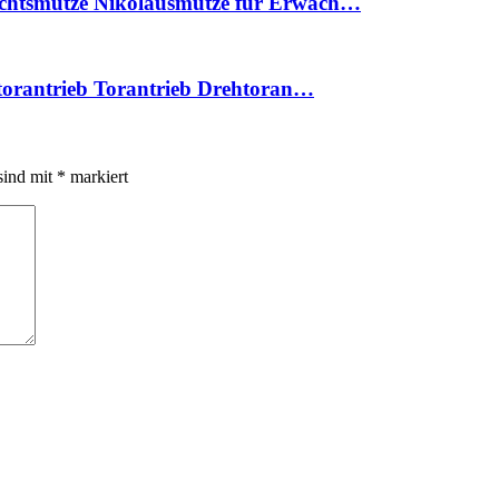
chtsmütze Nikolausmütze für Erwach…
torantrieb Torantrieb Drehtoran…
sind mit
*
markiert