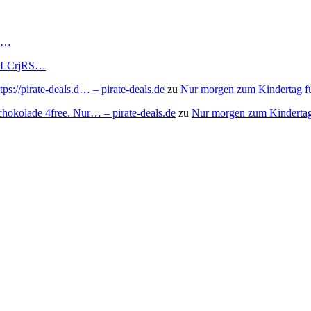
RS…
to/3LCrjRS…
s://pirate-deals.d… – pirate-deals.de
zu
Nur morgen zum Kindertag f
chokolade 4free. Nur… – pirate-deals.de
zu
Nur morgen zum Kindertag