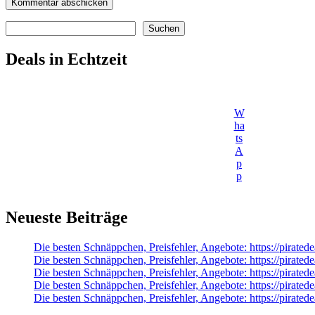
Suchen
Suchen
Deals in Echtzeit
W
ha
ts
A
p
p
Neueste Beiträge
Die besten Schnäppchen, Preisfehler, Angebote: https://pirat
Die besten Schnäppchen, Preisfehler, Angebote: https://pirate
Die besten Schnäppchen, Preisfehler, Angebote: https://pirated
Die besten Schnäppchen, Preisfehler, Angebote: https://pir
Die besten Schnäppchen, Preisfehler, Angebote: https://pirat