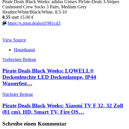
Pirate Deals Black Weeks: adidas Unisex Pir!ate-Deals 3-Stripes
Cushioned Crew Socks 3 Pairs, Medium Grey
Heather/White/Black/White, 8.5-10
8.55
statt
15.00 €
⏩️
https://s.pirat.deals/d1981cd3
View Source
Hauptkanal
Beitragsnavigation
Vorheriger Beitrag
Pirate Deals Black Weeks: LQWELL®
Deckenleuchte LED Deckenlampe, IP44
Wasserfest…
Nächster Beitrag
Pirate Deals Black Weeks: Xiaomi TV F 32, 32 Zoll
(81 cm), HD, Smart TV, Fire OS…
Schreibe einen Kommentar