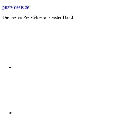
Zum
pirate-deals.de
Inhalt
Die besten Preisfehler aus erster Hand
springen
WhatsApp
Telegram
Discord