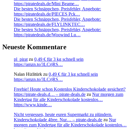
https://piratedeals.de/Mini Beame…
Die besten Schnäppchen, Preisfehler, Angebote:
https://piratedeals.de/PIECES Pck…
Die besten Schnäppchen, Preisfehler, Angebote:
https://piratedeals.de/FLYLINKTEC…
Die besten Schnäppchen, Preisfehler, Angebote:
https://piratedeals.de/Woowind Lu…
Neueste Kommentare
pl_pirat
zu
0,49 € für 3 kg schnell sein
https://amzn.to/3LCrjRS…
Nalan Hizlitürk
zu
0,49 € für 3 kg schnell sein
https://amzn.to/3LCrjRS…
Freebie! Heute schon Kostenlos Kinderschokolade gesichert?
https://pirate-deals.d… – pirate-deals.de
zu
Nur morgen zum
Kindertag für alle Kinderschokolade kostenlos…
https://www.kinde…
Nicht vergessen, heute euren Supermarkt zu plündern.
Kinderschokolade 4free. Nur… – pirate-deals.de
zu
Nur
morgen zum Kindertag für alle Kinderschokolade kostenlos…