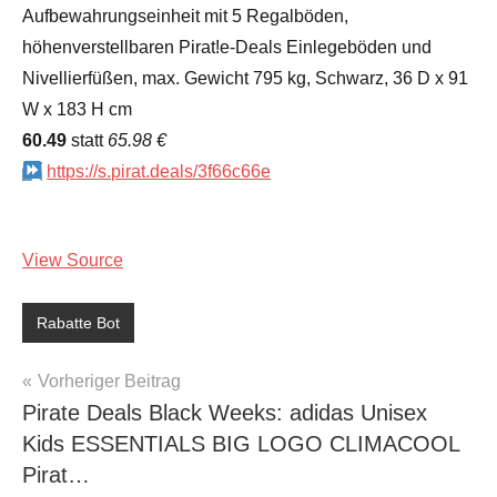
Aufbewahrungseinheit mit 5 Regalböden,
höhenverstellbaren Pirat!e-Deals Einlegeböden und
Nivellierfüßen, max. Gewicht 795 kg, Schwarz, 36 D x 91
W x 183 H cm
60.49
statt
65.98 €
https://s.pirat.deals/3f66c66e
View Source
Rabatte Bot
Beitragsnavigation
Vorheriger Beitrag
Pirate Deals Black Weeks: adidas Unisex
Kids ESSENTIALS BIG LOGO CLIMACOOL
Pirat…