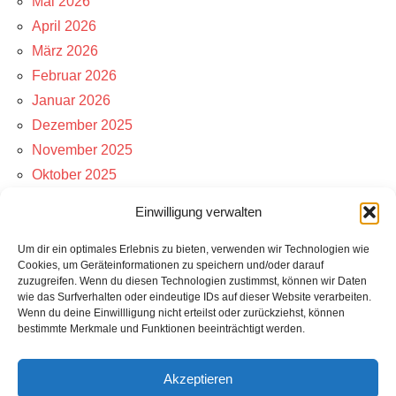
Mai 2026
April 2026
März 2026
Februar 2026
Januar 2026
Dezember 2025
November 2025
Oktober 2025
September 2025
Einwilligung verwalten
Kategorien
Um dir ein optimales Erlebnis zu bieten, verwenden wir Technologien wie
Cookies, um Geräteinformationen zu speichern und/oder darauf
zuzugreifen. Wenn du diesen Technologien zustimmst, können wir Daten
Aktuelle Schnäppchen
wie das Surfverhalten oder eindeutige IDs auf dieser Website verarbeiten.
Wenn du deine Einwillligung nicht erteilst oder zurückziehst, können
Angebote Bot
bestimmte Merkmale und Funktionen beeinträchtigt werden.
Hauptkanal
Preisfehler News
Akzeptieren
Rabatte Bot