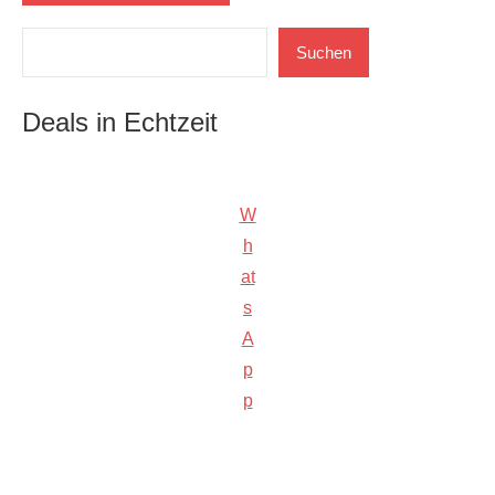
Suchen
Suchen
Deals in Echtzeit
W
h
at
s
A
p
p