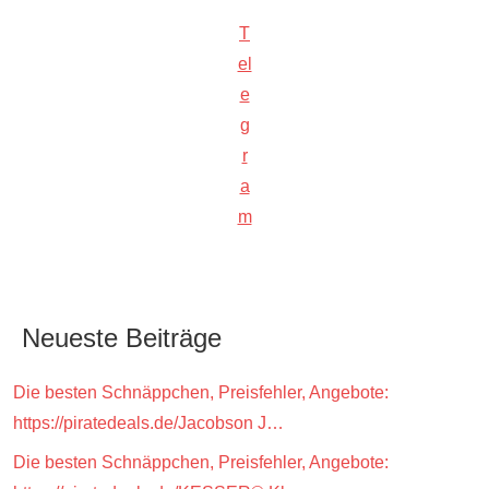
T
el
e
g
r
a
m
Neueste Beiträge
Die besten Schnäppchen, Preisfehler, Angebote:
https://piratedeals.de/Jacobson J…
Die besten Schnäppchen, Preisfehler, Angebote: