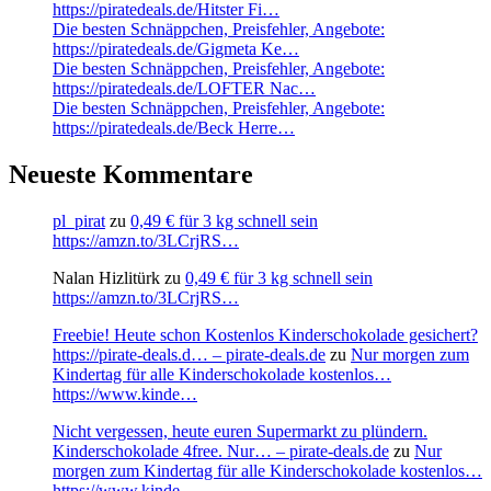
https://piratedeals.de/Hitster Fi…
Die besten Schnäppchen, Preisfehler, Angebote:
https://piratedeals.de/Gigmeta Ke…
Die besten Schnäppchen, Preisfehler, Angebote:
https://piratedeals.de/LOFTER Nac…
Die besten Schnäppchen, Preisfehler, Angebote:
https://piratedeals.de/Beck Herre…
Neueste Kommentare
pl_pirat
zu
0,49 € für 3 kg schnell sein
https://amzn.to/3LCrjRS…
Nalan Hizlitürk
zu
0,49 € für 3 kg schnell sein
https://amzn.to/3LCrjRS…
Freebie! Heute schon Kostenlos Kinderschokolade gesichert?
https://pirate-deals.d… – pirate-deals.de
zu
Nur morgen zum
Kindertag für alle Kinderschokolade kostenlos…
https://www.kinde…
Nicht vergessen, heute euren Supermarkt zu plündern.
Kinderschokolade 4free. Nur… – pirate-deals.de
zu
Nur
morgen zum Kindertag für alle Kinderschokolade kostenlos…
https://www.kinde…