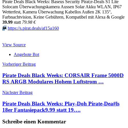
Pirate Deals Black Weeks: Baseus Security Pirat;e-Deals S1 Lite
Solocam Überwachungskamera Aussen Solar Akku WLAN, IP67
Wetterfest, Kamera Überwachung Kabellos Außen 2K 135°,
Farbnachtvision, Keine Gebühren, Kompatibel mit Alexa & Google
39.99
statt
79.98 €
⏩️
https://s.pirat.deals/af15a160
View Source
Angebote Bot
Beitragsnavigation
Vorheriger Beitrag
Pirate Deals Black Weeks: CORSAIR Frame 5000D
RS ARGB Modulares Hohem Luftstrom …
Nächster Beitrag
Pirate Deals Black Weeks: Play-Doh Pirate-Dea#ls
18er Fantasiepack9.99 statt 19….
Schreibe einen Kommentar