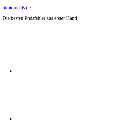
Zum
pirate-deals.de
Inhalt
Die besten Preisfehler aus erster Hand
springen
WhatsApp
Telegram
Discord