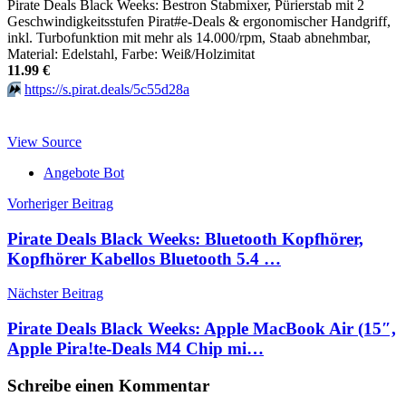
Pirate Deals Black Weeks: Bestron Stabmixer, Pürierstab mit 2
Geschwindigkeitsstufen Pirat#e-Deals & ergonomischer Handgriff,
inkl. Turbofunktion mit mehr als 14.000/rpm, Staab abnehmbar,
Material: Edelstahl, Farbe: Weiß/Holzimitat
11.99 €
⏩️
https://s.pirat.deals/5c55d28a
View Source
Angebote Bot
Beitragsnavigation
Vorheriger Beitrag
Pirate Deals Black Weeks: Bluetooth Kopfhörer,
Kopfhörer Kabellos Bluetooth 5.4 …
Nächster Beitrag
Pirate Deals Black Weeks: Apple MacBook Air (15″,
Apple Pira!te-Deals M4 Chip mi…
Schreibe einen Kommentar