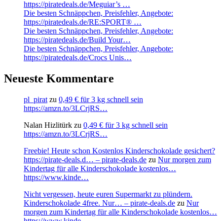
https://piratedeals.de/Meguiar’s …
Die besten Schnäppchen, Preisfehler, Angebote:
https://piratedeals.de/RE:SPORT® …
Die besten Schnäppchen, Preisfehler, Angebote:
https://piratedeals.de/Build Your…
Die besten Schnäppchen, Preisfehler, Angebote:
https://piratedeals.de/Crocs Unis…
Neueste Kommentare
pl_pirat
zu
0,49 € für 3 kg schnell sein
https://amzn.to/3LCrjRS…
Nalan Hizlitürk
zu
0,49 € für 3 kg schnell sein
https://amzn.to/3LCrjRS…
Freebie! Heute schon Kostenlos Kinderschokolade gesichert?
https://pirate-deals.d… – pirate-deals.de
zu
Nur morgen zum
Kindertag für alle Kinderschokolade kostenlos…
https://www.kinde…
Nicht vergessen, heute euren Supermarkt zu plündern.
Kinderschokolade 4free. Nur… – pirate-deals.de
zu
Nur
morgen zum Kindertag für alle Kinderschokolade kostenlos…
https://www.kinde…