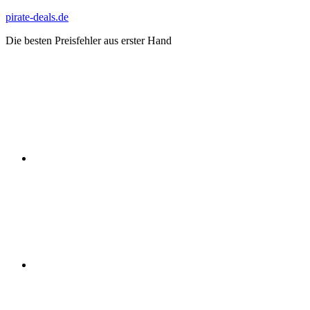
Zum
pirate-deals.de
Inhalt
Die besten Preisfehler aus erster Hand
springen
WhatsApp
Telegram
Discord