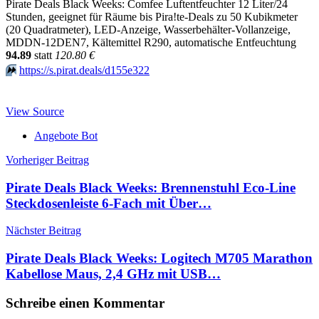
Pirate Deals Black Weeks: Comfee Luftentfeuchter 12 Liter/24
Stunden, geeignet für Räume bis Pira!te-Deals zu 50 Kubikmeter
(20 Quadratmeter), LED-Anzeige, Wasserbehälter-Vollanzeige,
MDDN-12DEN7, Kältemittel R290, automatische Entfeuchtung
94.89
statt
120.80 €
⏩️
https://s.pirat.deals/d155e322
View Source
Angebote Bot
Beitragsnavigation
Vorheriger Beitrag
Pirate Deals Black Weeks: Brennenstuhl Eco-Line
Steckdosenleiste 6-Fach mit Über…
Nächster Beitrag
Pirate Deals Black Weeks: Logitech M705 Marathon
Kabellose Maus, 2,4 GHz mit USB…
Schreibe einen Kommentar