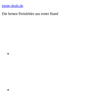
Zum
pirate-deals.de
Inhalt
Die besten Preisfehler aus erster Hand
springen
WhatsApp
Telegram
Discord