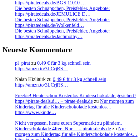
https://piratedeals.de/BGS 11010 …
Die besten Schnäppchen, Preisfehler, Angebote:
https://piratedeals.de/JEMULICE D…
Die besten Schnäppchen, Preisfehler, Angebote:
https://piratedeals.de/Wolkenfeld…
Die besten Schnäppchen, Preisfehler, Angebote:
https://piratedeals.de/Jactimothy…
Neueste Kommentare
pl_pirat
zu
0,49 € für 3 kg schnell sein
https://amzn.to/3LCrjRS…
Nalan Hizlitürk
zu
0,49 € für 3 kg schnell sein
https://amzn.to/3LCrjRS…
Freebie! Heute schon Kostenlos Kinderschokolade gesichert?
https://pirate-deals.d… – pirate-deals.de
zu
Nur morgen zum
Kindertag für alle Kinderschokolade kostenlos…
https://www.kinde…
Nicht vergessen, heute euren Supermarkt zu plündern.
Kinderschokolade 4free. Nur… – pirate-deals.de
zu
Nur
morgen zum Kindertag für alle Kinderschokolade kostenlos…
https://www.kinde…