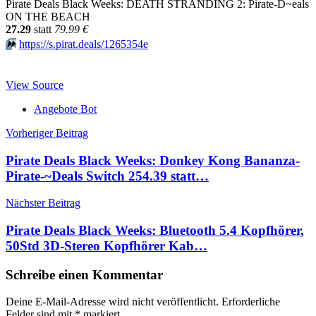
Pirate Deals Black Weeks: DEATH STRANDING 2: Pirate-D~eals
ON THE BEACH
27.29
statt
79.99 €
⏩️
https://s.pirat.deals/1265354e
View Source
Angebote Bot
Beitragsnavigation
Vorheriger Beitrag
Pirate Deals Black Weeks: Donkey Kong Bananza-
Pirate-~Deals Switch 254.39 statt…
Nächster Beitrag
Pirate Deals Black Weeks: Bluetooth 5.4 Kopfhörer,
50Std 3D-Stereo Kopfhörer Kab…
Schreibe einen Kommentar
Deine E-Mail-Adresse wird nicht veröffentlicht.
Erforderliche
Felder sind mit
*
markiert