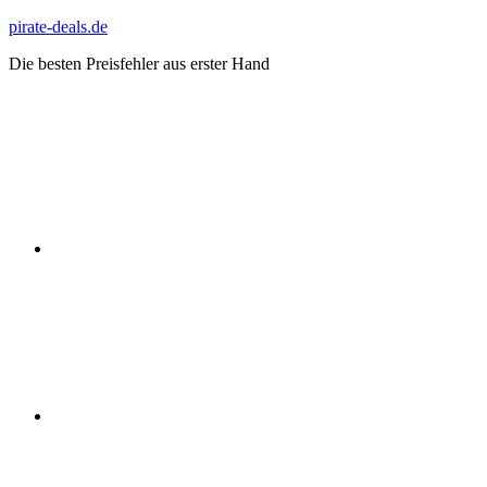
Zum
pirate-deals.de
Inhalt
Die besten Preisfehler aus erster Hand
springen
WhatsApp
Telegram
Discord