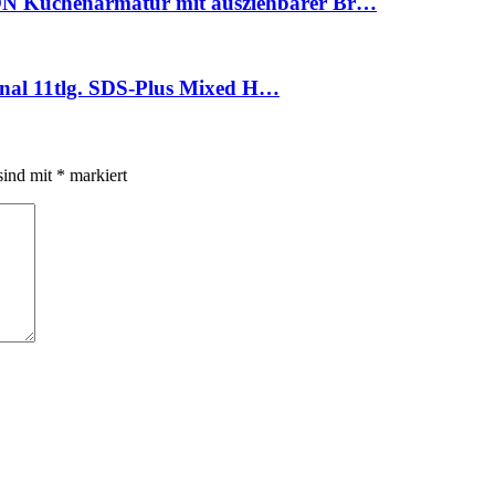
N Küchenarmatur mit ausziehbarer Br…
ional 11tlg. SDS-Plus Mixed H…
sind mit
*
markiert