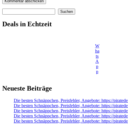
Suchen
Suchen
Deals in Echtzeit
W
ha
ts
A
p
p
Neueste Beiträge
Die besten Schnäppchen, Preisfehler, Angebote: https://pirat
Die besten Schnäppchen, Preisfehler, Angebote: https://pirate
Die besten Schnäppchen, Preisfehler, Angebote: https://pirated
Die besten Schnäppchen, Preisfehler, Angebote: https://pirate
Die besten Schnäppchen, Preisfehler, Angebote: https://pira