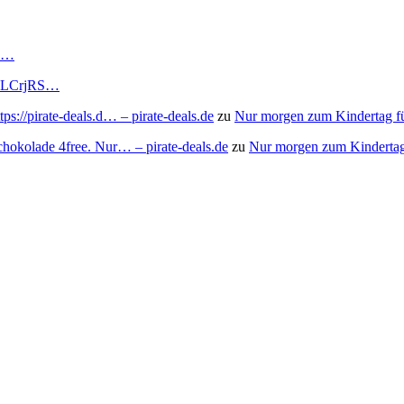
RS…
to/3LCrjRS…
s://pirate-deals.d… – pirate-deals.de
zu
Nur morgen zum Kindertag f
chokolade 4free. Nur… – pirate-deals.de
zu
Nur morgen zum Kindertag