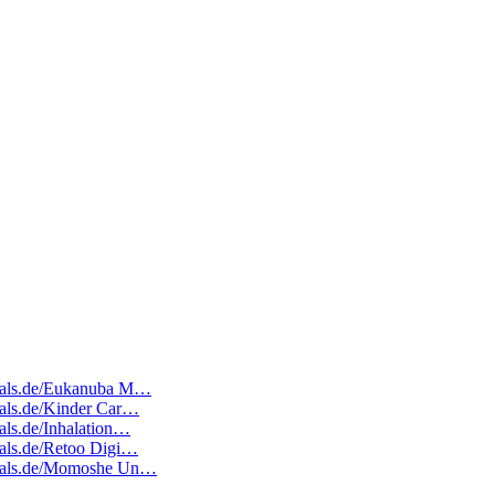
edeals.de/Eukanuba M…
deals.de/Kinder Car…
eals.de/Inhalation…
deals.de/Retoo Digi…
tedeals.de/Momoshe Un…