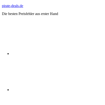
Zum
pirate-deals.de
Inhalt
Die besten Preisfehler aus erster Hand
springen
WhatsApp
Telegram
Discord