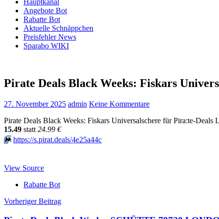
Hauptkanal
Angebote Bot
Rabatte Bot
Aktuelle Schnäppchen
Preisfehler News
Sparabo WIKI
Pirate Deals Black Weeks: Fiskars Univer
27. November 2025
admin
Keine Kommentare
Pirate Deals Black Weeks: Fiskars Universalschere für Pira:te-Deals 
15.49
statt
24.99 €
⏩️
https://s.pirat.deals/4e25a44c
View Source
Rabatte Bot
Beitragsnavigation
Vorheriger Beitrag