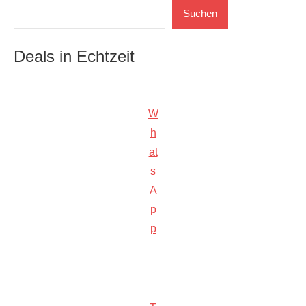
Suchen
Suchen
Deals in Echtzeit
W
h
at
s
A
p
p