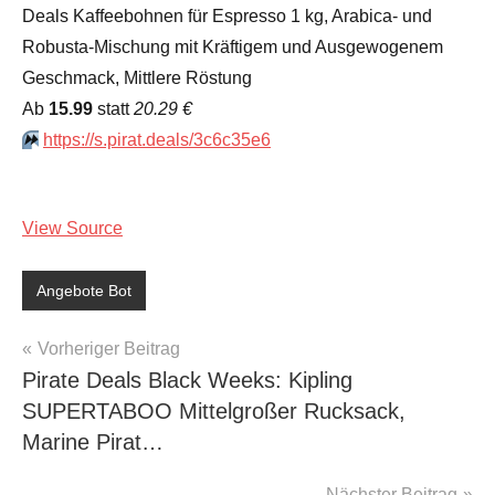
Deals Kaffeebohnen für Espresso 1 kg, Arabica- und
Robusta-Mischung mit Kräftigem und Ausgewogenem
Geschmack, Mittlere Röstung
Аb
15.99
statt
20.29 €
⏩️
https://s.pirat.deals/3c6c35e6
View Source
Angebote Bot
Beitragsnavigation
Vorheriger Beitrag
Pirate Deals Black Weeks: Kipling
SUPERTABOO Mittelgroßer Rucksack,
Marine Pirat…
Nächster Beitrag