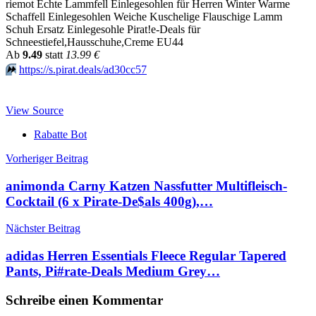
riemot Echte Lammfell Einlegesohlen für Herren Winter Warme
Schaffell Einlegesohlen Weiche Kuschelige Flauschige Lamm
Schuh Ersatz Einlegesohle Pirat!e-Deals für
Schneestiefel,Hausschuhe,Creme EU44
Аb
9.49
statt
13.99 €
⏩️
https://s.pirat.deals/ad30cc57
View Source
Rabatte Bot
Beitragsnavigation
Vorheriger Beitrag
animonda Carny Katzen Nassfutter Multifleisch-
Cocktail (6 x Pirate-De$als 400g),…
Nächster Beitrag
adidas Herren Essentials Fleece Regular Tapered
Pants, Pi#rate-Deals Medium Grey…
Schreibe einen Kommentar