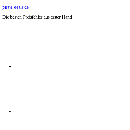
Zum
pirate-deals.de
Inhalt
Die besten Preisfehler aus erster Hand
springen
WhatsApp
Telegram
Discord