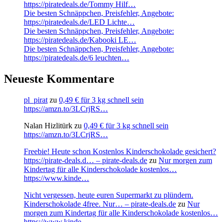
https://piratedeals.de/Tommy Hilf…
Die besten Schnäppchen, Preisfehler, Angebote:
https://piratedeals.de/LED Lichte…
Die besten Schnäppchen, Preisfehler, Angebote:
https://piratedeals.de/Kabooki LE…
Die besten Schnäppchen, Preisfehler, Angebote:
https://piratedeals.de/6 leuchten…
Neueste Kommentare
pl_pirat
zu
0,49 € für 3 kg schnell sein
https://amzn.to/3LCrjRS…
Nalan Hizlitürk
zu
0,49 € für 3 kg schnell sein
https://amzn.to/3LCrjRS…
Freebie! Heute schon Kostenlos Kinderschokolade gesichert?
https://pirate-deals.d… – pirate-deals.de
zu
Nur morgen zum
Kindertag für alle Kinderschokolade kostenlos…
https://www.kinde…
Nicht vergessen, heute euren Supermarkt zu plündern.
Kinderschokolade 4free. Nur… – pirate-deals.de
zu
Nur
morgen zum Kindertag für alle Kinderschokolade kostenlos…
https://www.kinde…