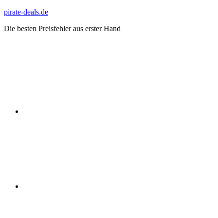
Zum
pirate-deals.de
Inhalt
Die besten Preisfehler aus erster Hand
springen
WhatsApp
Telegram
Discord