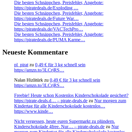
Die besten Schnäppchen, Preisfehler, Angebote:
https://piratedeals.de/Exploding …
Die besten Schnäppchen, Preisfehler, Angebote:
https://piratedeals.de/Future War…
Die besten Schnäppchen, Preisfehler, Angebote:
https://piratedeals.de/VACTechPro…
Die besten Schnäppchen, Preisfehler, Angebote:
https://piratedeals.de/PUMA Karme…
Neueste Kommentare
pl_pirat
zu
0,49 € für 3 kg schnell sein
https://amzn.to/3LCrjRS…
Nalan Hizlitürk
zu
0,49 € für 3 kg schnell sein
https://amzn.to/3LCrjRS…
Freebie! Heute schon Kostenlos Kinderschokolade gesichert?
https://pirate-deals.d… – pirate-deals.de
zu
Nur morgen zum
Kindertag für alle Kinderschokolade kostenlos…
https://www.kinde…
Nicht vergessen, heute euren Supermarkt zu plündern.
Kinderschokolade 4free. Nur… – pirate-deals.de
zu
Nur
morgen zum Kindertag für alle Kinderschokolade kostenlos…