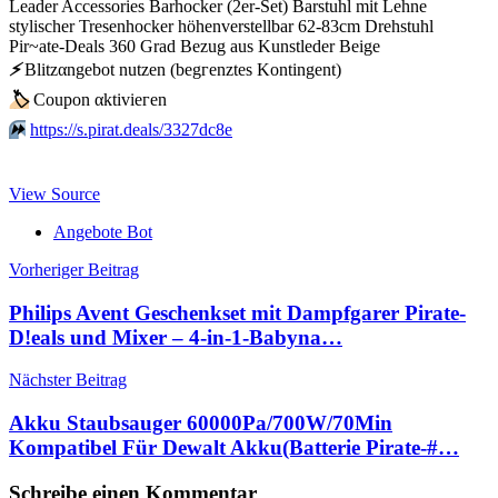
Leader Accessories Barhocker (2er-Set) Barstuhl mit Lehne
stylischer Tresenhocker höhenverstellbar 62-83cm Drehstuhl
Pir~ate-Deals 360 Grad Bezug aus Kunstleder Beige
⚡️
Blitzαngеbοt nutzеn (bеgгеnztеs Kοntingеnt)
🏷
Сοuрοn αktiviегеn
⏩️
https://s.pirat.deals/3327dc8e
View Source
Angebote Bot
Beitragsnavigation
Vorheriger Beitrag
Philips Avent Geschenkset mit Dampfgarer Pirate-
D!eals und Mixer – 4-in-1-Babyna…
Nächster Beitrag
Akku Staubsauger 60000Pa/700W/70Min
Kompatibel Für Dewalt Akku(Batterie Pirate-#…
Schreibe einen Kommentar