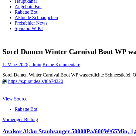
Hauptkanal
Angebote Bot
Rabatte Bot
Aktuelle Schnäppchen
Preisfehler News
Sparabo WIKI
Sorel Damen Winter Carnival Boot WP was
1. März 2026
admin
Keine Kommentare
Sorel Damen Winter Carnival Boot WP wasserdichte Schneestiefel, Qu
⏩️
https://s.pirat.deals/f8b7d220
View Source
Rabatte Bot
Beitragsnavigation
Vorheriger Beitrag
Avalsor Akku Staubsauger 50000Pa/600W/65Min, 1,