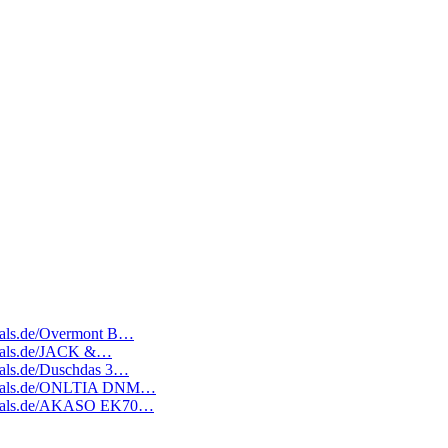
edeals.de/Overmont B…
edeals.de/JACK &…
deals.de/Duschdas 3…
atedeals.de/ONLTIA DNM…
atedeals.de/AKASO EK70…