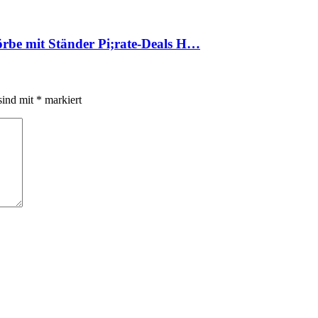
rbe mit Ständer Pi;rate-Deals H…
sind mit
*
markiert