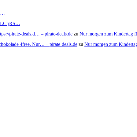
RS…
to/3LCrjRS…
s://pirate-deals.d… – pirate-deals.de
zu
Nur morgen zum Kindertag f
chokolade 4free. Nur… – pirate-deals.de
zu
Nur morgen zum Kindertag