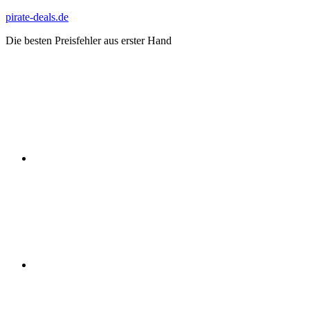
Zum
pirate-deals.de
Inhalt
Die besten Preisfehler aus erster Hand
springen
WhatsApp
Telegram
Discord