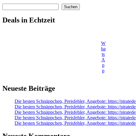
Suchen
Suchen
Deals in Echtzeit
W
ha
ts
A
p
p
Neueste Beiträge
Die besten Schnäppchen, Preisfehler, Angebote: https://pirat
Die besten Schnäppchen, Preisfehler, Angebote: https://pirat
Die besten Schnäppchen, Preisfehler, Angebote: https://pirate
Die besten Schnäppchen, Preisfehler, Angebote: https://pir
Die besten Schnäppchen, Preisfehler, Angebote: https://pir
Neueste Kommentare