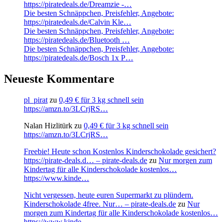
https://piratedeals.de/Dreamzie -…
Die besten Schnäppchen, Preisfehler, Angebote:
https://piratedeals.de/Calvin Kle…
Die besten Schnäppchen, Preisfehler, Angebote:
https://piratedeals.de/Bluetooth …
Die besten Schnäppchen, Preisfehler, Angebote:
https://piratedeals.de/Bosch 1x P…
Neueste Kommentare
pl_pirat
zu
0,49 € für 3 kg schnell sein
https://amzn.to/3LCrjRS…
Nalan Hizlitürk
zu
0,49 € für 3 kg schnell sein
https://amzn.to/3LCrjRS…
Freebie! Heute schon Kostenlos Kinderschokolade gesichert?
https://pirate-deals.d… – pirate-deals.de
zu
Nur morgen zum
Kindertag für alle Kinderschokolade kostenlos…
https://www.kinde…
Nicht vergessen, heute euren Supermarkt zu plündern.
Kinderschokolade 4free. Nur… – pirate-deals.de
zu
Nur
morgen zum Kindertag für alle Kinderschokolade kostenlos…
https://www.kinde…