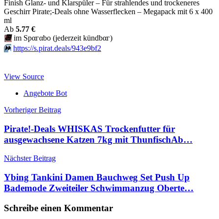
Finish Glanz- und Klarspüler – Für strahlendes und trockeneres
Geschirr Pirate;-Deals ohne Wasserflecken – Megapack mit 6 x 400
ml
Аb
5.77 €
📆
im Spαгαbο (jеdеrzеit kündbαг)
⏩️
https://s.pirat.deals/943e9bf2
View Source
Angebote Bot
Beitragsnavigation
Vorheriger Beitrag
Pirate!-Deals WHISKAS Trockenfutter für
ausgewachsene Katzen 7kg mit ThunfischАb…
Nächster Beitrag
Ybing Tankini Damen Bauchweg Set Push Up
Bademode Zweiteiler Schwimmanzug Oberte…
Schreibe einen Kommentar