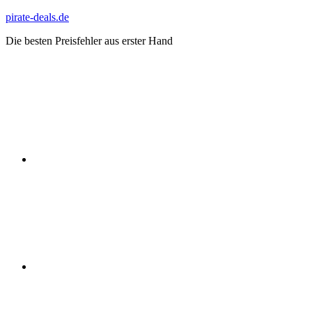
Zum
pirate-deals.de
Inhalt
Die besten Preisfehler aus erster Hand
springen
WhatsApp
Telegram
Discord