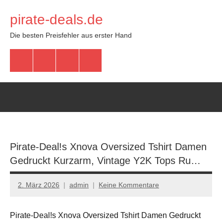
Zum
pirate-deals.de
Inhalt
springen
Die besten Preisfehler aus erster Hand
WhatsApp
Telegram
Discord
Facebook
Pirate-Deal!s Xnova Oversized Tshirt Damen
Gedruckt Kurzarm, Vintage Y2K Tops Ru…
2. März 2026
admin
Keine Kommentare
Pirate-Deal!s Xnova Oversized Tshirt Damen Gedruckt