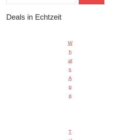
Deals in Echtzeit
W
h
at
s
A
p
p
T