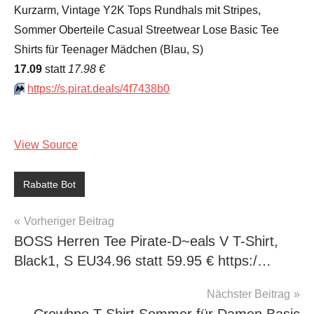
Kurzarm, Vintage Y2K Tops Rundhals mit Stripes,
Sommer Oberteile Casual Streetwear Lose Basic Tee
Shirts für Teenager Mädchen (Blau, S)
17.09
statt
17.98 €
⏩️
https://s.pirat.deals/4f7438b0
View Source
Rabatte Bot
Beitragsnavigation
Vorheriger Beitrag
BOSS Herren Tee Pirate-D~eals V T-Shirt,
Black1, S EU34.96 statt 59.95 € https:/…
Nächster Beitrag