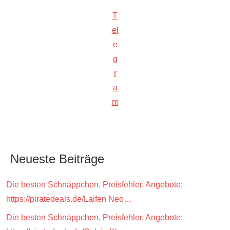
T
el
e
g
r
a
m
Neueste Beiträge
Die besten Schnäppchen, Preisfehler, Angebote:
https://piratedeals.de/Laifen Neo…
Die besten Schnäppchen, Preisfehler, Angebote: