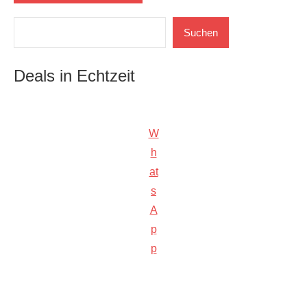
Suchen
Suchen
Deals in Echtzeit
W
h
at
s
A
p
p