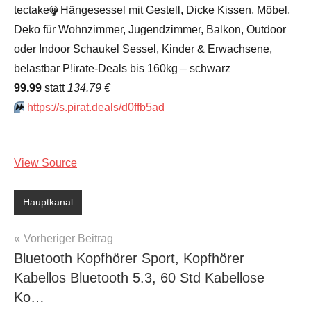
tectake
®
Hängesessel mit Gestell, Dicke Kissen, Möbel,
Deko für Wohnzimmer, Jugendzimmer, Balkon, Outdoor
oder Indoor Schaukel Sessel, Kinder & Erwachsene,
belastbar P!irate-Deals bis 160kg – schwarz
99.99
statt
134.79 €
⏩️
https://s.pirat.deals/d0ffb5ad
View Source
Hauptkanal
Beitragsnavigation
Vorheriger Beitrag
Bluetooth Kopfhörer Sport, Kopfhörer
Kabellos Bluetooth 5.3, 60 Std Kabellose
Ko…