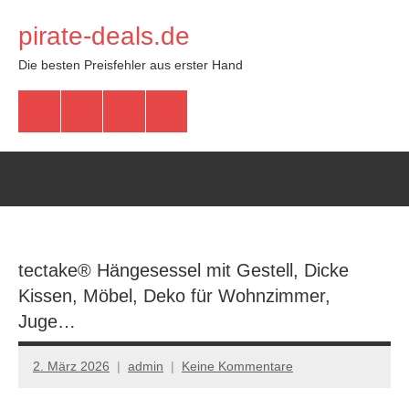
Zum
pirate-deals.de
Inhalt
springen
Die besten Preisfehler aus erster Hand
WhatsApp
Telegram
Discord
Facebook
tectake® Hängesessel mit Gestell, Dicke
Kissen, Möbel, Deko für Wohnzimmer,
Juge…
2. März 2026
admin
Keine Kommentare