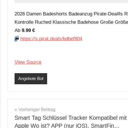
2026 Damen Badeshorts Badeanzug Pirate-Dea#ls Re
Kontrolle Ruched Klassische Badehose Große Grö
Аb
9.99 €
⏩️
https://s.pirat.deals/bdbef804
View Source
Angebote Bot
Beitragsnavigation
Vorheriger Beitrag
Smart Tag Schlüssel Tracker Kompatibel mit
Apple Wo ist? APP (nur iOS), SmartFin…