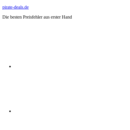
Zum
pirate-deals.de
Inhalt
Die besten Preisfehler aus erster Hand
springen
WhatsApp
Telegram
Discord