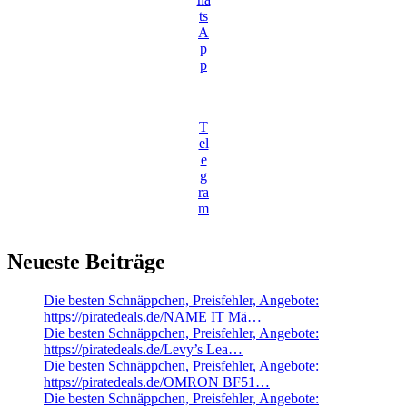
ts
A
p
p
T
el
e
g
ra
m
Neueste Beiträge
Die besten Schnäppchen, Preisfehler, Angebote:
https://piratedeals.de/NAME IT Mä…
Die besten Schnäppchen, Preisfehler, Angebote:
https://piratedeals.de/Levy’s Lea…
Die besten Schnäppchen, Preisfehler, Angebote:
https://piratedeals.de/OMRON BF51…
Die besten Schnäppchen, Preisfehler, Angebote: