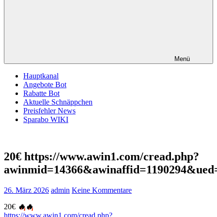
Menü
Hauptkanal
Angebote Bot
Rabatte Bot
Aktuelle Schnäppchen
Preisfehler News
Sparabo WIKI
20€ https://www.awin1.com/cread.php?
awinmid=14366&awinaffid=1190294&ue
26. März 2026
admin
Keine Kommentare
20€
🔥
🔥
https://www.awin1.com/cread.php?