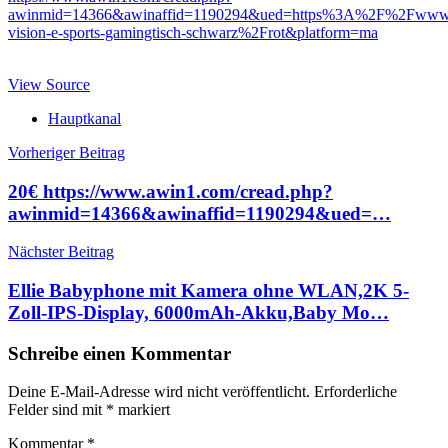
awinmid=14366&awinaffid=1190294&ued=https%3A%2F%2Fwww.
vision-e-sports-gamingtisch-schwarz%2Frot&platform=ma
View Source
Hauptkanal
Beitragsnavigation
Vorheriger Beitrag
20€ https://www.awin1.com/cread.php?
awinmid=14366&awinaffid=1190294&ued=…
Nächster Beitrag
Ellie Babyphone mit Kamera ohne WLAN,2K 5-
Zoll-IPS-Display, 6000mAh-Akku,Baby Mo…
Schreibe einen Kommentar
Deine E-Mail-Adresse wird nicht veröffentlicht.
Erforderliche
Felder sind mit
*
markiert
Kommentar
*