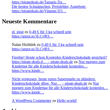
https://piratedeals.de/Tamaris Da…
Die besten Schnäppchen, Preisfehler, Angebote:
https://piratedeals.de/Vitamin D3…
Neueste Kommentare
pl_pirat
zu
0,49 € für 3 kg schnell sein
https://amzn.to/3LCrjRS…
Nalan Hizlitürk
zu
0,49 € für 3 kg schnell sein
https://amzn.to/3LCrjRS…
Freebie! Heute schon Kostenlos Kinderschokolade gesichert?
https://pirate-deals.d… – pirate-deals.de
zu
Nur morgen zum
Kindertag für alle Kinderschokolade kostenlos…
https://www.kinde…
Nicht vergessen, heute euren Supermarkt zu plündern.
Kinderschokolade 4free. Nur… – pirate-deals.de
zu
Nur
morgen zum Kindertag für alle Kinderschokolade kostenlos…
https://www.kinde…
A WordPress Commenter
zu
Hello world!