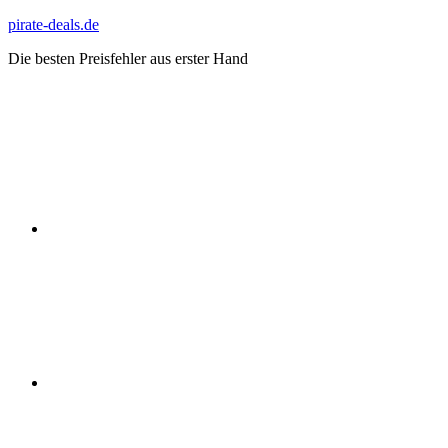
Zum
pirate-deals.de
Inhalt
Die besten Preisfehler aus erster Hand
springen
WhatsApp
Telegram
Discord