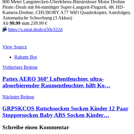
800 Meter Langstrecken-Überlebens-Bürstenloser Motor Drohne
Pirate:-Deals mit 84-minütiger Super-Langzeit-Flugzeit, 4K HD-
Kamera-Drohne, CHUBORY A77 WiFi Quadrokopter, Autofolgen,
Automatische Schwebung (3 Akkus)
Аb
99.99
stαtt
239.99 €
⏩️
https://s.pirat.deals/a50e322d
View Source
Rabatte Bot
Beitragsnavigation
Vorheriger Beitrag
Pattex AERO 360º Luftentfeuchter, ultra-
absorbierender Raumentfeuchter, hilft Ko…
Nächster Beitrag
GRPSKCOS Rutschsocken Socken Kinder 12 Paar
Stoppersocken Baby ABS Socken Kinder…
Schreibe einen Kommentar