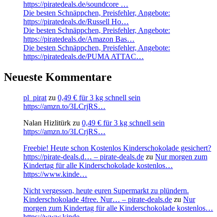
https://piratedeals.de/soundcore …
Die besten Schnäppchen, Preisfehler, Angebote:
https://piratedeals.de/Russell Ho…
Die besten Schnäppchen, Preisfehler, Angebote:
https://piratedeals.de/Amazon Bas…
Die besten Schnäppchen, Preisfehler, Angebote:
https://piratedeals.de/PUMA ATTAC…
Neueste Kommentare
pl_pirat
zu
0,49 € für 3 kg schnell sein
https://amzn.to/3LCrjRS…
Nalan Hizlitürk
zu
0,49 € für 3 kg schnell sein
https://amzn.to/3LCrjRS…
Freebie! Heute schon Kostenlos Kinderschokolade gesichert?
https://pirate-deals.d… – pirate-deals.de
zu
Nur morgen zum
Kindertag für alle Kinderschokolade kostenlos…
https://www.kinde…
Nicht vergessen, heute euren Supermarkt zu plündern.
Kinderschokolade 4free. Nur… – pirate-deals.de
zu
Nur
morgen zum Kindertag für alle Kinderschokolade kostenlos…
https://www.kinde…