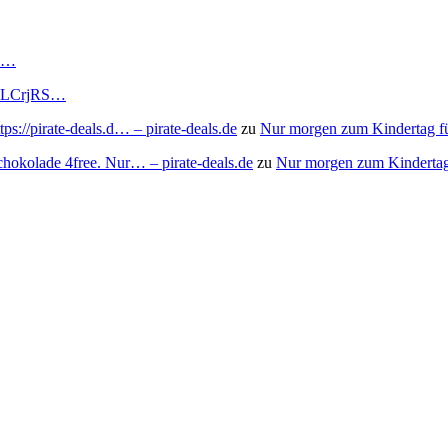
RS…
to/3LCrjRS…
s://pirate-deals.d… – pirate-deals.de
zu
Nur morgen zum Kindertag f
chokolade 4free. Nur… – pirate-deals.de
zu
Nur morgen zum Kindertag