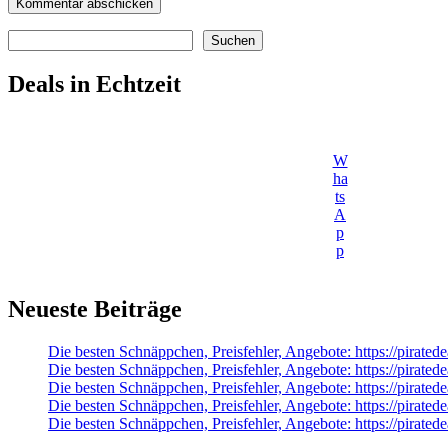
Suchen
Suchen
Deals in Echtzeit
W
ha
ts
A
p
p
Neueste Beiträge
Die besten Schnäppchen, Preisfehler, Angebote: https://pirate
Die besten Schnäppchen, Preisfehler, Angebote: https://pira
Die besten Schnäppchen, Preisfehler, Angebote: https://pirate
Die besten Schnäppchen, Preisfehler, Angebote: https://pirate
Die besten Schnäppchen, Preisfehler, Angebote: https://pirat