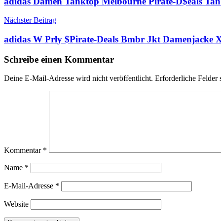
adidas Damen Tanktop Melbourne Pirate-D$eals Ta
Nächster Beitrag
adidas W Prly $Pirate-Deals Bmbr Jkt Damenjacke XX
Schreibe einen Kommentar
Deine E-Mail-Adresse wird nicht veröffentlicht.
Erforderliche Felder 
Kommentar
*
Name
*
E-Mail-Adresse
*
Website