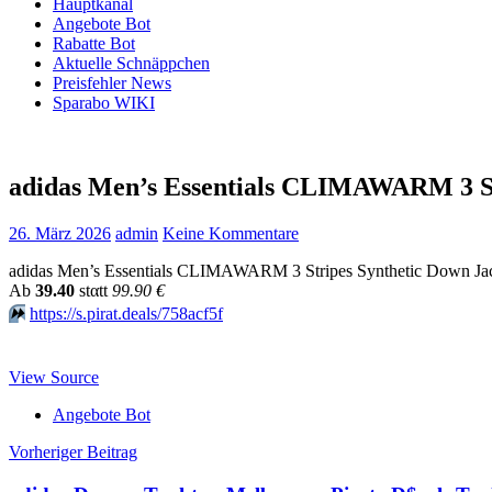
Hauptkanal
Angebote Bot
Rabatte Bot
Aktuelle Schnäppchen
Preisfehler News
Sparabo WIKI
adidas Men’s Essentials CLIMAWARM 3 Str
26. März 2026
admin
Keine Kommentare
adidas Men’s Essentials CLIMAWARM 3 Stripes Synthetic Down Jack
Аb
39.40
stαtt
99.90 €
⏩️
https://s.pirat.deals/758acf5f
View Source
Angebote Bot
Beitragsnavigation
Vorheriger Beitrag