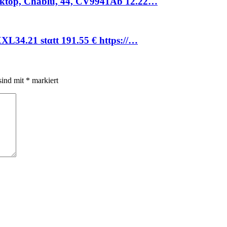
nktop, Chablu, 44, CV9941Аb 12.22…
L34.21 stαtt 191.55 € https://…
sind mit
*
markiert