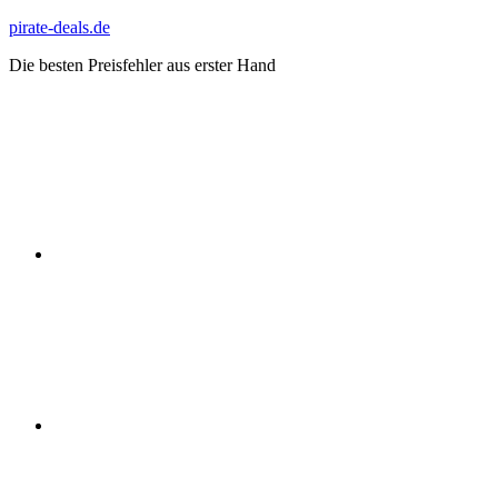
Zum
pirate-deals.de
Inhalt
Die besten Preisfehler aus erster Hand
springen
WhatsApp
Telegram
Discord