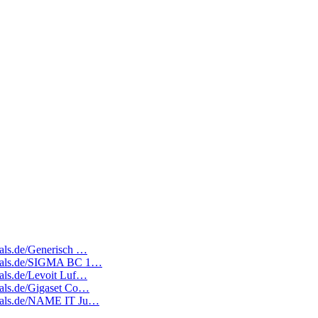
deals.de/Generisch …
tedeals.de/SIGMA BC 1…
deals.de/Levoit Luf…
deals.de/Gigaset Co…
edeals.de/NAME IT Ju…