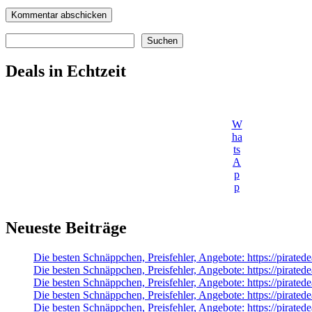
Suchen
Suchen
Deals in Echtzeit
W
ha
ts
A
p
p
Neueste Beiträge
Die besten Schnäppchen, Preisfehler, Angebote: https://pirate
Die besten Schnäppchen, Preisfehler, Angebote: https://pirated
Die besten Schnäppchen, Preisfehler, Angebote: https://pirate
Die besten Schnäppchen, Preisfehler, Angebote: https://pirated
Die besten Schnäppchen, Preisfehler, Angebote: https://pirat