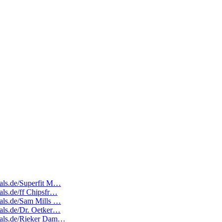
deals.de/Superfit M…
eals.de/ff Chipsfr…
deals.de/Sam Mills …
eals.de/Dr. Oetker…
edeals.de/Rieker Dam…