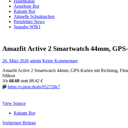
Hauptkanal
Angebote Bot
Rabatte Bot
Aktuelle Schnäppchen
Preisfehler News
Sparabo WIKI
Amazfit Active 2 Smartwatch 44mm, GPS-K
26. März 2026
admin
Keine Kommentare
Amazfit Active 2 Smartwatch 44mm, GPS-Karten mit Richtung, Fitne
Silikon
Аb
68.60
stαtt
88.42 €
⏩️
https://s.pirat.deals/952728e7
View Source
Rabatte Bot
Beitragsnavigation
Vorheriger Beitrag