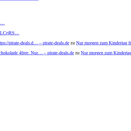
RS…
to/3LCrjRS…
s://pirate-deals.d… – pirate-deals.de
zu
Nur morgen zum Kindertag f
chokolade 4free. Nur… – pirate-deals.de
zu
Nur morgen zum Kindertag