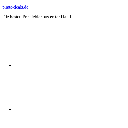
Zum
pirate-deals.de
Inhalt
Die besten Preisfehler aus erster Hand
springen
WhatsApp
Telegram
Discord