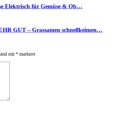
se Elektrisch für Gemüse & Ob…
 SEHR GUT – Grassamen schnellkeimen…
sind mit
*
markiert