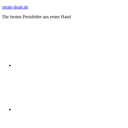
Zum
pirate-deals.de
Inhalt
Die besten Preisfehler aus erster Hand
springen
WhatsApp
Telegram
Discord