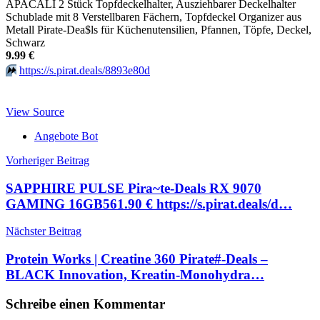
APACALI 2 Stück Topfdeckelhalter, Ausziehbarer Deckelhalter
Schublade mit 8 Verstellbaren Fächern, Topfdeckel Organizer aus
Metall Pirate-Dea$ls für Küchenutensilien, Pfannen, Töpfe, Deckel,
Schwarz
9.99 €
⏩️
https://s.pirat.deals/8893e80d
View Source
Angebote Bot
Beitragsnavigation
Vorheriger Beitrag
SAPPHIRE PULSE Pira~te-Deals RX 9070
GAMING 16GB561.90 € https://s.pirat.deals/d…
Nächster Beitrag
Protein Works | Creatine 360 Pirate#-Deals –
BLACK Innovation, Kreatin-Monohydra…
Schreibe einen Kommentar