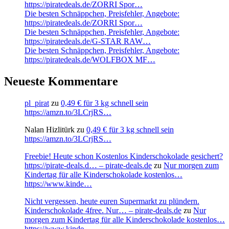
https://piratedeals.de/ZORRI Spor…
Die besten Schnäppchen, Preisfehler, Angebote:
https://piratedeals.de/ZORRI Spor…
Die besten Schnäppchen, Preisfehler, Angebote:
https://piratedeals.de/G-STAR RAW…
Die besten Schnäppchen, Preisfehler, Angebote:
https://piratedeals.de/WOLFBOX MF…
Neueste Kommentare
pl_pirat
zu
0,49 € für 3 kg schnell sein
https://amzn.to/3LCrjRS…
Nalan Hizlitürk
zu
0,49 € für 3 kg schnell sein
https://amzn.to/3LCrjRS…
Freebie! Heute schon Kostenlos Kinderschokolade gesichert?
https://pirate-deals.d… – pirate-deals.de
zu
Nur morgen zum
Kindertag für alle Kinderschokolade kostenlos…
https://www.kinde…
Nicht vergessen, heute euren Supermarkt zu plündern.
Kinderschokolade 4free. Nur… – pirate-deals.de
zu
Nur
morgen zum Kindertag für alle Kinderschokolade kostenlos…
https://www.kinde…