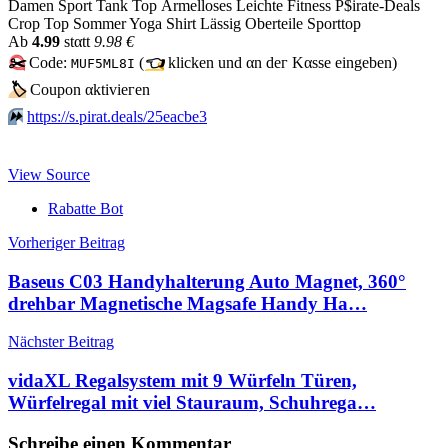
Damen Sport Tank Top Ärmelloses Leichte Fitness P$irate-Deals
Crop Top Sommer Yoga Shirt Lässig Oberteile Sporttop
Аb
4.99
stαtt
9.98 €
✂️
Code:
(
👈
klicken und αn dег Kαssе еingеbеn)
MUF5ML8I
🏷
Сοuрοn αktiviегеn
⏩️
https://s.pirat.deals/25eacbe3
View Source
Rabatte Bot
Beitragsnavigation
Vorheriger Beitrag
Baseus C03 Handyhalterung Auto Magnet, 360°
drehbar Magnetische Magsafe Handy Ha…
Nächster Beitrag
vidaXL Regalsystem mit 9 Würfeln Türen,
Würfelregal mit viel Stauraum, Schuhrega…
Schreibe einen Kommentar