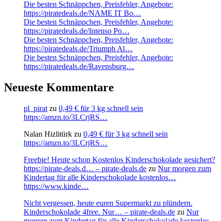
Die besten Schnäppchen, Preisfehler, Angebote:
https://piratedeals.de/NAME IT Bo…
Die besten Schnäppchen, Preisfehler, Angebote:
https://piratedeals.de/Intenso Po…
Die besten Schnäppchen, Preisfehler, Angebote:
https://piratedeals.de/Triumph Al…
Die besten Schnäppchen, Preisfehler, Angebote:
https://piratedeals.de/Ravensburg…
Neueste Kommentare
pl_pirat
zu
0,49 € für 3 kg schnell sein
https://amzn.to/3LCrjRS…
Nalan Hizlitürk
zu
0,49 € für 3 kg schnell sein
https://amzn.to/3LCrjRS…
Freebie! Heute schon Kostenlos Kinderschokolade gesichert?
https://pirate-deals.d… – pirate-deals.de
zu
Nur morgen zum
Kindertag für alle Kinderschokolade kostenlos…
https://www.kinde…
Nicht vergessen, heute euren Supermarkt zu plündern.
Kinderschokolade 4free. Nur… – pirate-deals.de
zu
Nur
morgen zum Kindertag für alle Kinderschokolade kostenlos…