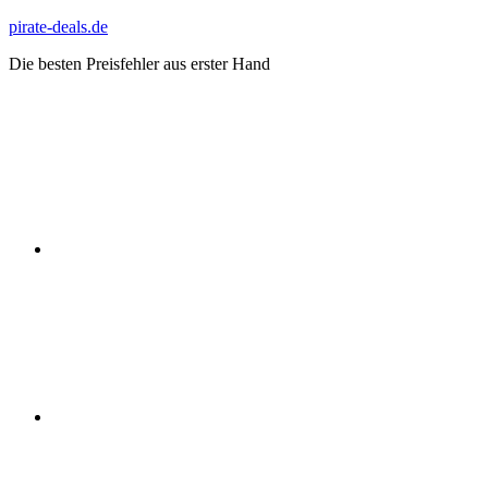
Zum
pirate-deals.de
Inhalt
Die besten Preisfehler aus erster Hand
springen
WhatsApp
Telegram
Discord