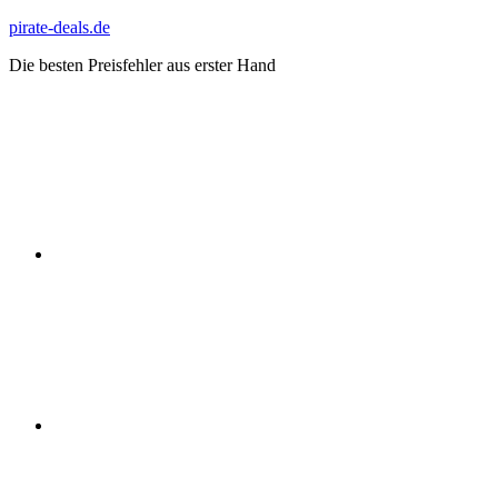
Zum
pirate-deals.de
Inhalt
Die besten Preisfehler aus erster Hand
springen
WhatsApp
Telegram
Discord