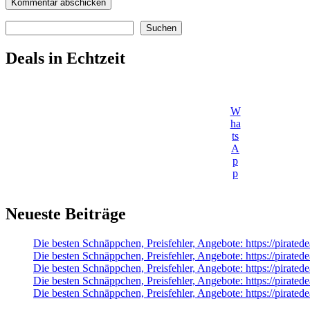
Suchen
Suchen
Deals in Echtzeit
W
ha
ts
A
p
p
Neueste Beiträge
Die besten Schnäppchen, Preisfehler, Angebote: https://pirate
Die besten Schnäppchen, Preisfehler, Angebote: https://pira
Die besten Schnäppchen, Preisfehler, Angebote: https://pirate
Die besten Schnäppchen, Preisfehler, Angebote: https://pirate
Die besten Schnäppchen, Preisfehler, Angebote: https://pirated