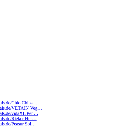
deals.de/Chio Chips…
tedeals.de/VETAIN Veg…
deals.de/vidaXL Pen…
deals.de/Rieker Her…
eals.de/Peasur Sol…