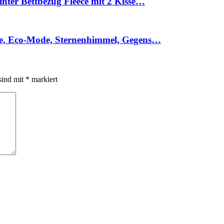
ter Bettbezug Fleece mit 2 Kisse…
e, Eco-Mode, Sternenhimmel, Gegens…
sind mit
*
markiert