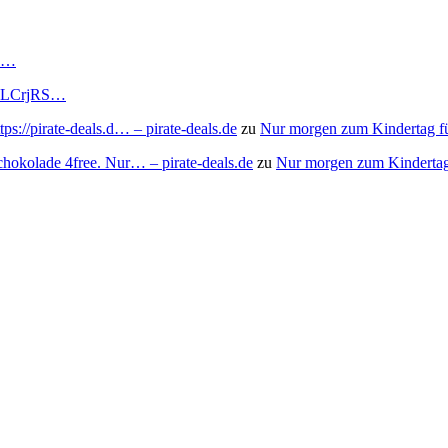
RS…
to/3LCrjRS…
s://pirate-deals.d… – pirate-deals.de
zu
Nur morgen zum Kindertag f
chokolade 4free. Nur… – pirate-deals.de
zu
Nur morgen zum Kindertag