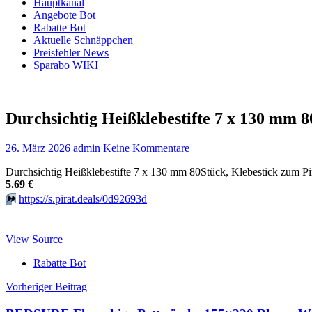
Hauptkanal
Angebote Bot
Rabatte Bot
Aktuelle Schnäppchen
Preisfehler News
Sparabo WIKI
Durchsichtig Heißklebestifte 7 x 130 mm 
26. März 2026
admin
Keine Kommentare
Durchsichtig Heißklebestifte 7 x 130 mm 80Stück, Klebestick zum Pi
5.69 €
⏩️
https://s.pirat.deals/0d92693d
View Source
Rabatte Bot
Beitragsnavigation
Vorheriger Beitrag