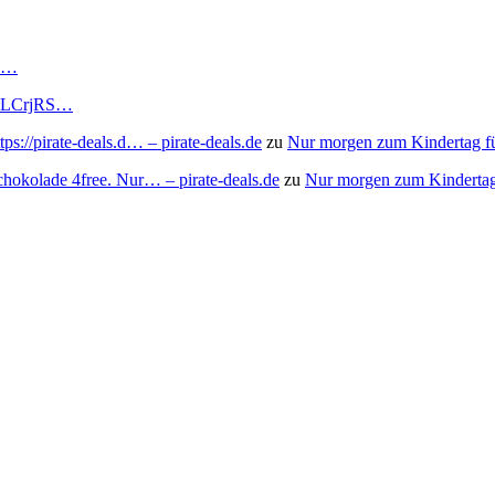
RS…
to/3LCrjRS…
s://pirate-deals.d… – pirate-deals.de
zu
Nur morgen zum Kindertag f
chokolade 4free. Nur… – pirate-deals.de
zu
Nur morgen zum Kindertag