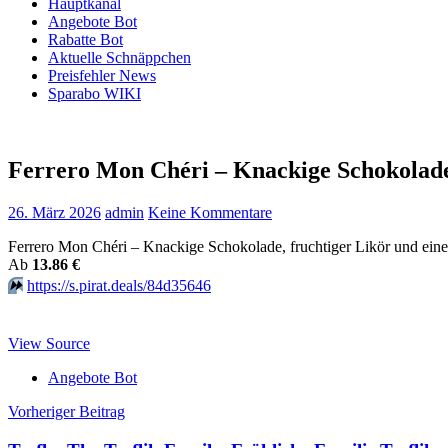
Hauptkanal
Angebote Bot
Rabatte Bot
Aktuelle Schnäppchen
Preisfehler News
Sparabo WIKI
Ferrero Mon Chéri – Knackige Schokolade
26. März 2026
admin
Keine Kommentare
Ferrero Mon Chéri – Knackige Schokolade, fruchtiger Likör und eine
Аb
13.86 €
⏩️
https://s.pirat.deals/84d35646
View Source
Angebote Bot
Beitragsnavigation
Vorheriger Beitrag