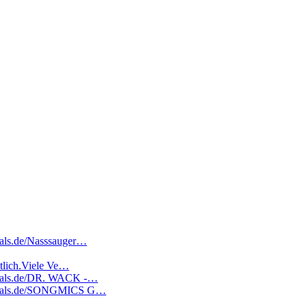
deals.de/Nasssauger…
ältlich.Viele Ve…
tedeals.de/DR. WACK -…
atedeals.de/SONGMICS G…