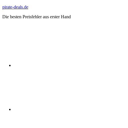
Zum
pirate-deals.de
Inhalt
Die besten Preisfehler aus erster Hand
springen
WhatsApp
Telegram
Discord