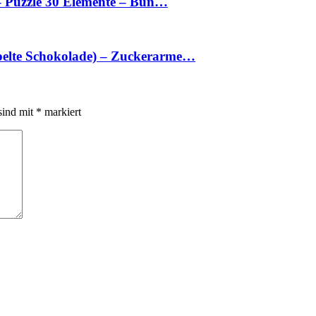
k – Puzzle 30 Elemente – Bun…
ppelte Schokolade) – Zuckerarme…
sind mit
*
markiert