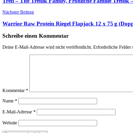
Trefl – The Treflik Family, Fröhliche Familie Trefli
Nächster Beitrag
Warrior Raw Protein Riegel Flapjack 12 x 75 g (Do
Schreibe einen Kommentar
Deine E-Mail-Adresse wird nicht veröffentlicht.
Erforderliche Felder 
Kommentar
*
Name
*
E-Mail-Adresse
*
Website