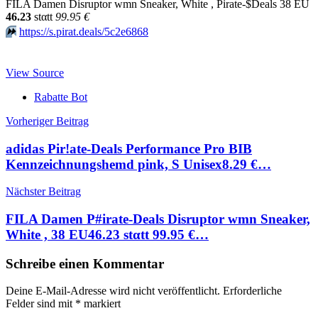
FILA Damen Disruptor wmn Sneaker, White , Pirate-$Deals 38 EU
46.23
stαtt
99.95 €
⏩️
https://s.pirat.deals/5c2e6868
View Source
Rabatte Bot
Beitragsnavigation
Vorheriger Beitrag
adidas Pir!ate-Deals Performance Pro BIB
Kennzeichnungshemd pink, S Unisex8.29 €…
Nächster Beitrag
FILA Damen P#irate-Deals Disruptor wmn Sneaker,
White , 38 EU46.23 stαtt 99.95 €…
Schreibe einen Kommentar
Deine E-Mail-Adresse wird nicht veröffentlicht.
Erforderliche
Felder sind mit
*
markiert