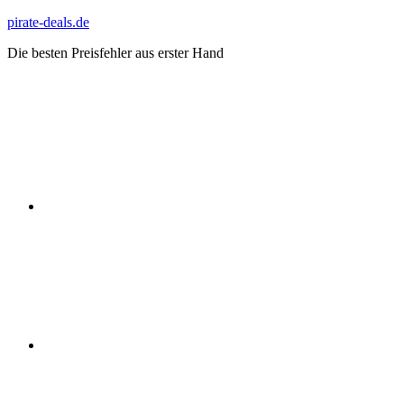
Zum
pirate-deals.de
Inhalt
Die besten Preisfehler aus erster Hand
springen
WhatsApp
Telegram
Discord