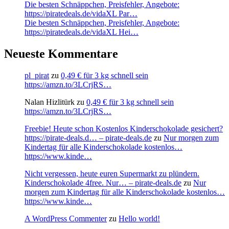
Die besten Schnäppchen, Preisfehler, Angebote:
https://piratedeals.de/vidaXL Par…
Die besten Schnäppchen, Preisfehler, Angebote:
https://piratedeals.de/vidaXL Hei…
Neueste Kommentare
pl_pirat
zu
0,49 € für 3 kg schnell sein
https://amzn.to/3LCrjRS…
Nalan Hizlitürk
zu
0,49 € für 3 kg schnell sein
https://amzn.to/3LCrjRS…
Freebie! Heute schon Kostenlos Kinderschokolade gesichert?
https://pirate-deals.d… – pirate-deals.de
zu
Nur morgen zum
Kindertag für alle Kinderschokolade kostenlos…
https://www.kinde…
Nicht vergessen, heute euren Supermarkt zu plündern.
Kinderschokolade 4free. Nur… – pirate-deals.de
zu
Nur
morgen zum Kindertag für alle Kinderschokolade kostenlos…
https://www.kinde…
A WordPress Commenter
zu
Hello world!