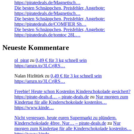
https://piratedeals.de/Magnetisch…
Die besten Schnäppchen, Preisfehler, Angebote:
https://piratedeals.de/Magnetisch…
Die besten Schnäppchen, Preisfehler, Angebote:
https://piratedeals.de/COMFIER Sh…
Die besten Schnäppchen, Preisfehler, Angebote:
https://piratedeals.de/tomtoc 28L…
Neueste Kommentare
pl_pirat
zu
0,49 € für 3 kg schnell sein
https://amzn.to/3LCrjRS…
Nalan Hizlitürk
zu
0,49 € für 3 kg schnell sein
https://amzn.to/3LCrjRS…
Freebie! Heute schon Kostenlos Kinderschokolade gesichert?
https://pirate-deals.d… – pirate-deals.de
zu
Nur morgen zum
Kindertag für alle Kinderschokolade kostenlos…
https://www.kinde…
Nicht vergessen, heute euren Supermarkt zu plündern.
Kinderschokolade 4free. Nur… – pirate-deals.de
zu
Nur
morgen zum Kindertag für alle Kinderschokolade kostenlos…
https://www.kinde…