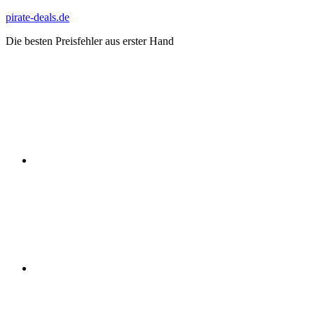
Zum
pirate-deals.de
Inhalt
Die besten Preisfehler aus erster Hand
springen
WhatsApp
Telegram
Discord