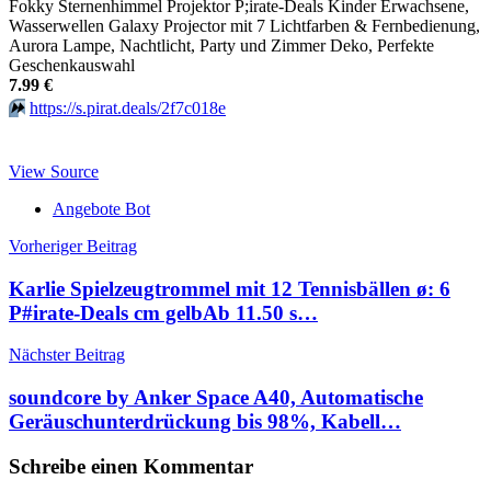
Fokky Sternenhimmel Projektor P;irate-Deals Kinder Erwachsene,
Wasserwellen Galaxy Projector mit 7 Lichtfarben & Fernbedienung,
Aurora Lampe, Nachtlicht, Party und Zimmer Deko, Perfekte
Geschenkauswahl
7.99 €
⏩️
https://s.pirat.deals/2f7c018e
View Source
Angebote Bot
Beitragsnavigation
Vorheriger Beitrag
Karlie Spielzeugtrommel mit 12 Tennisbällen ø: 6
P#irate-Deals cm gelbАb 11.50 s…
Nächster Beitrag
soundcore by Anker Space A40, Automatische
Geräuschunterdrückung bis 98%, Kabell…
Schreibe einen Kommentar