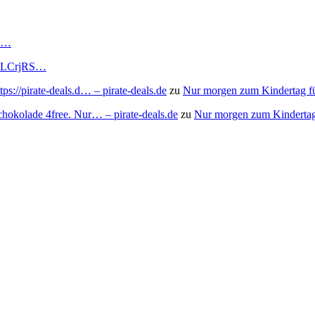
RS…
to/3LCrjRS…
s://pirate-deals.d… – pirate-deals.de
zu
Nur morgen zum Kindertag f
chokolade 4free. Nur… – pirate-deals.de
zu
Nur morgen zum Kindertag