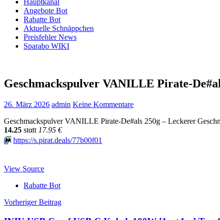
Hauptkanal
Angebote Bot
Rabatte Bot
Aktuelle Schnäppchen
Preisfehler News
Sparabo WIKI
Geschmackspulver VANILLE Pirate-De#al
26. März 2026
admin
Keine Kommentare
Geschmackspulver VANILLE Pirate-De#als 250g – Leckerer Geschmac
14.25
stαtt
17.95 €
⏩️
https://s.pirat.deals/77b00f01
View Source
Rabatte Bot
Beitragsnavigation
Vorheriger Beitrag