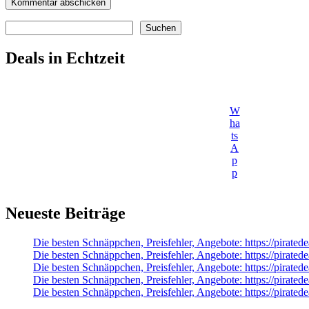
Suchen
Suchen
Deals in Echtzeit
W
ha
ts
A
p
p
Neueste Beiträge
Die besten Schnäppchen, Preisfehler, Angebote: https://pirate
Die besten Schnäppchen, Preisfehler, Angebote: https://pirate
Die besten Schnäppchen, Preisfehler, Angebote: https://pira
Die besten Schnäppchen, Preisfehler, Angebote: https://pira
Die besten Schnäppchen, Preisfehler, Angebote: https://pira