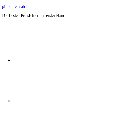
Zum
pirate-deals.de
Inhalt
Die besten Preisfehler aus erster Hand
springen
WhatsApp
Telegram
Discord