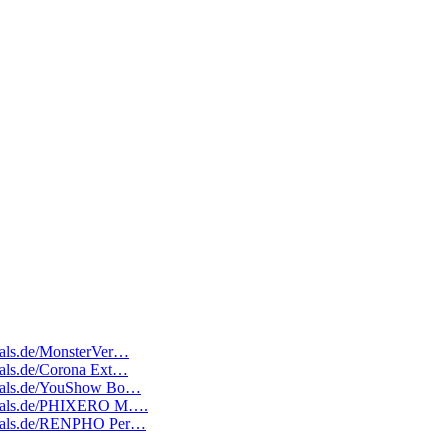
deals.de/MonsterVer…
deals.de/Corona Ext…
tedeals.de/YouShow Bo…
tedeals.de/PHIXERO M….
tedeals.de/RENPHO Per…