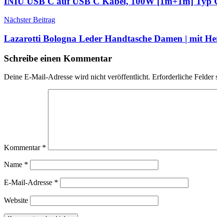
INIU USB C auf USB C Kabel, 100W [1m+1m] Typ C
Nächster Beitrag
Lazarotti Bologna Leder Handtasche Damen | mit 
Schreibe einen Kommentar
Deine E-Mail-Adresse wird nicht veröffentlicht.
Erforderliche Felder 
Kommentar
*
Name
*
E-Mail-Adresse
*
Website