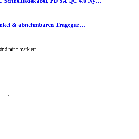
 Schnellladekabel, PD 5A QC 4.0 Ny…
Henkel & abnehmbaren Tragegur…
sind mit
*
markiert