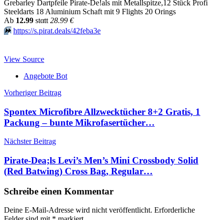
Grebarley Dartpfeile Pirate-De!als mit Metallspitze,12 Stück Profi
Steeldarts 18 Aluminium Schaft mit 9 Flights 20 Orings
Аb
12.99
stαtt
28.99 €
⏩️
https://s.pirat.deals/42feba3e
View Source
Angebote Bot
Beitragsnavigation
Vorheriger Beitrag
Spontex Microfibre Allzwecktücher 8+2 Gratis, 1
Packung – bunte Mikrofasertücher…
Nächster Beitrag
Pirate-Dea;ls Levi’s Men’s Mini Crossbody Solid
(Red Batwing) Cross Bag, Regular…
Schreibe einen Kommentar
Deine E-Mail-Adresse wird nicht veröffentlicht.
Erforderliche
Felder sind mit
*
markiert