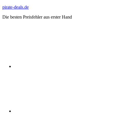
Zum
pirate-deals.de
Inhalt
Die besten Preisfehler aus erster Hand
springen
WhatsApp
Telegram
Discord