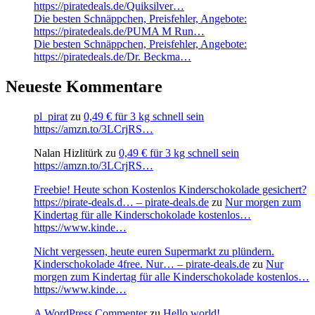
https://piratedeals.de/Quiksilver…
Die besten Schnäppchen, Preisfehler, Angebote:
https://piratedeals.de/PUMA M Run…
Die besten Schnäppchen, Preisfehler, Angebote:
https://piratedeals.de/Dr. Beckma…
Neueste Kommentare
pl_pirat
zu
0,49 € für 3 kg schnell sein
https://amzn.to/3LCrjRS…
Nalan Hizlitürk
zu
0,49 € für 3 kg schnell sein
https://amzn.to/3LCrjRS…
Freebie! Heute schon Kostenlos Kinderschokolade gesichert?
https://pirate-deals.d… – pirate-deals.de
zu
Nur morgen zum
Kindertag für alle Kinderschokolade kostenlos…
https://www.kinde…
Nicht vergessen, heute euren Supermarkt zu plündern.
Kinderschokolade 4free. Nur… – pirate-deals.de
zu
Nur
morgen zum Kindertag für alle Kinderschokolade kostenlos…
https://www.kinde…
A WordPress Commenter
zu
Hello world!