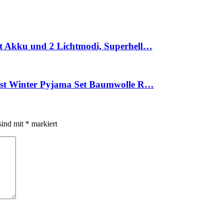
t Akku und 2 Lichtmodi, Superhell…
bst Winter Pyjama Set Baumwolle R…
sind mit
*
markiert