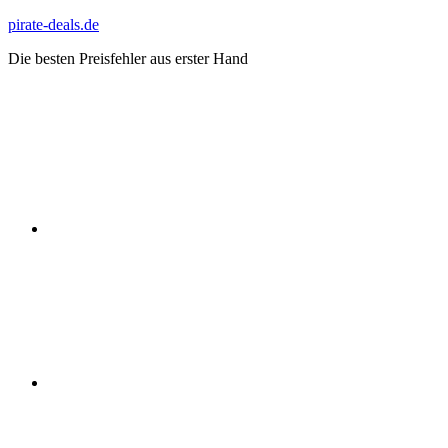
Zum
pirate-deals.de
Inhalt
Die besten Preisfehler aus erster Hand
springen
WhatsApp
Telegram
Discord