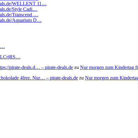
atedeals.de/WELLENT 11…
eals.de/Style Cadi…
deals.de/Transcend …
edeals.de/Aquarium D…
RS…
to/3LCrjRS…
s://pirate-deals.d… – pirate-deals.de
zu
Nur morgen zum Kindertag f
chokolade 4free. Nur… – pirate-deals.de
zu
Nur morgen zum Kindertag