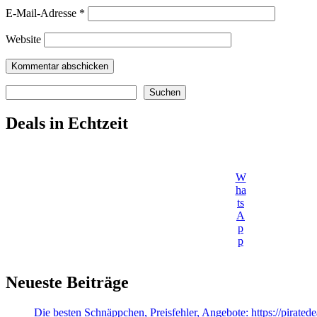
E-Mail-Adresse
*
Website
Suchen
Suchen
Deals in Echtzeit
W
ha
ts
A
p
p
Neueste Beiträge
Die besten Schnäppchen, Preisfehler, Angebote: https://pirate