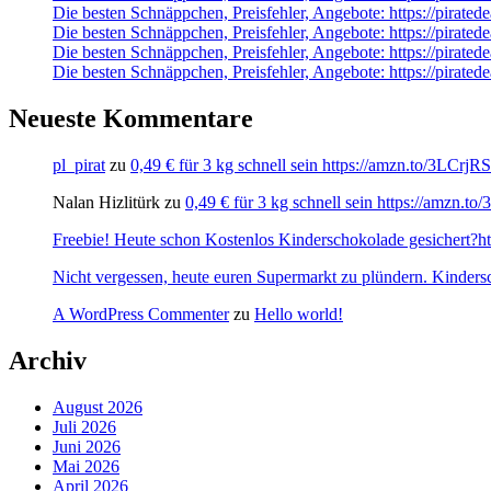
Die besten Schnäppchen, Preisfehler, Angebote: https://pir
Die besten Schnäppchen, Preisfehler, Angebote: https://pirated
Die besten Schnäppchen, Preisfehler, Angebote: https://pirate
Die besten Schnäppchen, Preisfehler, Angebote: https://pirat
Neueste Kommentare
pl_pirat
zu
0,49 € für 3 kg schnell sein https://amzn.to/3LCrj
Nalan Hizlitürk
zu
0,49 € für 3 kg schnell sein https://amzn.
Freebie! Heute schon Kostenlos Kinderschokolade gesichert?http
Nicht vergessen, heute euren Supermarkt zu plündern. Kinders
A WordPress Commenter
zu
Hello world!
Archiv
August 2026
Juli 2026
Juni 2026
Mai 2026
April 2026