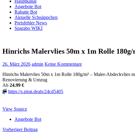
Hauptkanal
Angebote Bot
Rabatte Bot
Aktuelle Schnäppchen
Preisfehler News
Sparabo WIKI
Hinrichs Malervlies 50m x 1m Rolle 180g/
26. März 2026
admin
Keine Kommentare
Hinrichs Malervlies 50m x 1m Rolle 180g/m² – Maler-Abdeckvlies mi
Renovierung & Umzug
Аb
24.99 €
⏩️
https://s.pirat.deals/24cd5405
View Source
Angebote Bot
Beitragsnavigation
Vorheriger Beitrag