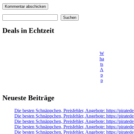
Suchen
Suchen
Deals in Echtzeit
W
ha
ts
A
p
p
Neueste Beiträge
Die besten Schnäppchen, Preisfehler, Angebote: https://pirat
Die besten Schnäppchen, Preisfehler, Angebote: https://pirated
Die besten Schnäppchen, Preisfehler, Angebote: https://pira
Die besten Schnäppchen, Preisfehler, Angebote: https://pira
Die besten Schnäppchen, Preisfehler, Angebote: https://pirate