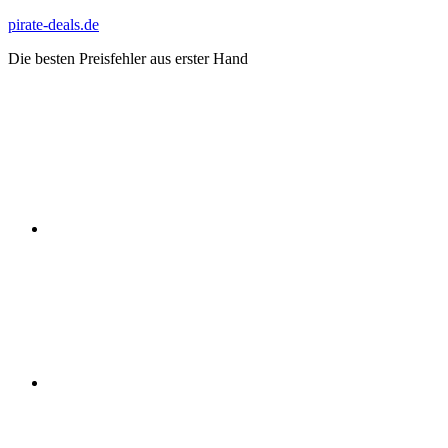
Zum
pirate-deals.de
Inhalt
Die besten Preisfehler aus erster Hand
springen
WhatsApp
Telegram
Discord