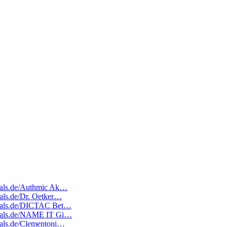
edeals.de/Authmic Ak…
eals.de/Dr. Oetker…
tedeals.de/DICTAC Bet…
tedeals.de/NAME IT Gi…
deals.de/Clementoni…