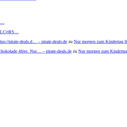
RS…
to/3LCrjRS…
s://pirate-deals.d… – pirate-deals.de
zu
Nur morgen zum Kindertag f
chokolade 4free. Nur… – pirate-deals.de
zu
Nur morgen zum Kindertag