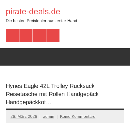
Zum
pirate-deals.de
Inhalt
springen
Die besten Preisfehler aus erster Hand
WhatsApp
Telegram
Discord
Facebook
Hynes Eagle 42L Trolley Rucksack
Reisetasche mit Rollen Handgepäck
Handgepäckkof…
26. März 2026
admin
Keine Kommentare