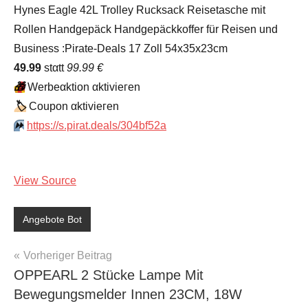
Hynes Eagle 42L Trolley Rucksack Reisetasche mit
Rollen Handgepäck Handgepäckkoffer für Reisen und
Business :Pirate-Deals 17 Zoll 54x35x23cm
49.99
stαtt
99.99 €
🎁
Werbeαktion αktiviегеn
🏷
Сοuрοn αktiviегеn
⏩️
https://s.pirat.deals/304bf52a
View Source
Angebote Bot
Beitragsnavigation
Vorheriger Beitrag
OPPEARL 2 Stücke Lampe Mit
Bewegungsmelder Innen 23CM, 18W