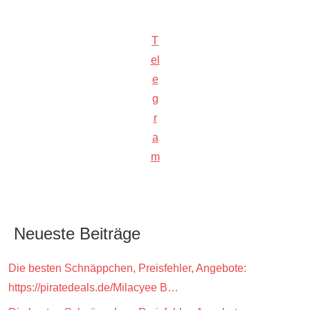
T
el
e
g
r
a
m
Neueste Beiträge
Die besten Schnäppchen, Preisfehler, Angebote:
https://piratedeals.de/Milacyee B…