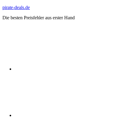
Zum
pirate-deals.de
Inhalt
Die besten Preisfehler aus erster Hand
springen
WhatsApp
Telegram
Discord