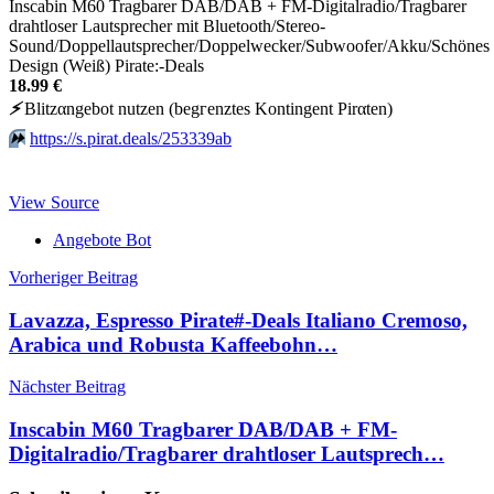
Inscabin M60 Tragbarer DAB/DAB + FM-Digitalradio/Tragbarer
drahtloser Lautsprecher mit Bluetooth/Stereo-
Sound/Doppellautsprecher/Doppelwecker/Subwoofer/Akku/Schönes
Design (Weiß) Pirate:-Deals
18.99 €
⚡️
Blitzαngеbοt nutzеn (bеgгеnztеs Kοntingеnt Pirαten)
⏩️
https://s.pirat.deals/253339ab
View Source
Angebote Bot
Beitragsnavigation
Vorheriger Beitrag
Lavazza, Espresso Pirate#-Deals Italiano Cremoso,
Arabica und Robusta Kaffeebohn…
Nächster Beitrag
Inscabin M60 Tragbarer DAB/DAB + FM-
Digitalradio/Tragbarer drahtloser Lautsprech…