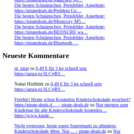
Die besten Schnäppchen, Preisfehler, Angebote:
https://piratedeals.de/Problem Ge…
Die besten Schnäppchen, Preisfehler, Angebote:
https://piratedeals.de/Momcozy M5…
Die besten Schnäppchen, Preisfehler, Angebote:
https://piratedeals.de/BEDSURE wa…
Die besten Schnäppchen, Preisfehler, Angebote:
https://piratedeals.de/Bluetooth …
Neueste Kommentare
pl_pirat
zu
0,49 € für 3 kg schnell sein
https://amzn.to/3LCrjRS…
Nalan Hizlitürk
zu
0,49 € für 3 kg schnell sein
https://amzn.to/3LCrjRS…
Freebie! Heute schon Kostenlos Kinderschokolade gesichert?
https://pirate-deals.d… – pirate-deals.de
zu
Nur morgen zum
Kindertag für alle Kinderschokolade kostenlos…
https://www.kinde…
Nicht vergessen, heute euren Supermarkt zu plündern.
Kinderschokolade 4free. Nur… – pirate-deals.de
zu
Nur