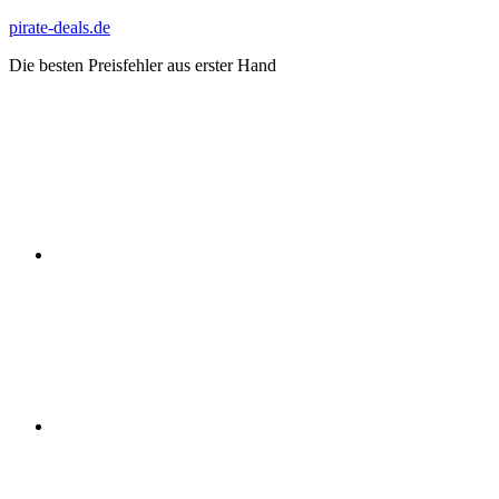
Zum
pirate-deals.de
Inhalt
Die besten Preisfehler aus erster Hand
springen
WhatsApp
Telegram
Discord