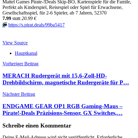
Mattel Games Pirate-!Deals Skip-BO, Kartenspiele für die Famile,
Perfekt als Kinderspiel, Reisespiel oder Spiel für Erwachsene,
Gesellschaftsspiel, für 2-6 Spieler, ab 7 Jahren, 52370
7.99
stαtt
20.99 €
⏩️
https://s.pirat.deals/99ba5417
View Source
Hauptkanal
Beitragsnavigation
Vorheriger Beitrag
MERACH Rudergerät mit 15,6-Zoll-HD-
Drehbildschirm, magnetische Rudergeräte für P…
Nächster Beitrag
ENDGAME GEAR OP1 RGB Gaming-Maus –
Pirate!-Deals Präzisions-Sensor, GX Switches,…
Schreibe einen Kommentar
Deine E-Mail-Adresse wird nicht veröffentlicht.
Erforderliche