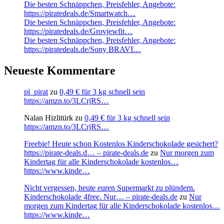
Die besten Schnäppchen, Preisfehler, Angebote:
https://piratedeals.de/Smartwatch…
Die besten Schnäppchen, Preisfehler, Angebote:
https://piratedeals.de/Grovjewfit…
Die besten Schnäppchen, Preisfehler, Angebote:
https://piratedeals.de/Sony BRAVI…
Neueste Kommentare
pl_pirat
zu
0,49 € für 3 kg schnell sein
https://amzn.to/3LCrjRS…
Nalan Hizlitürk
zu
0,49 € für 3 kg schnell sein
https://amzn.to/3LCrjRS…
Freebie! Heute schon Kostenlos Kinderschokolade gesichert?
https://pirate-deals.d… – pirate-deals.de
zu
Nur morgen zum
Kindertag für alle Kinderschokolade kostenlos…
https://www.kinde…
Nicht vergessen, heute euren Supermarkt zu plündern.
Kinderschokolade 4free. Nur… – pirate-deals.de
zu
Nur
morgen zum Kindertag für alle Kinderschokolade kostenlos…
https://www.kinde…