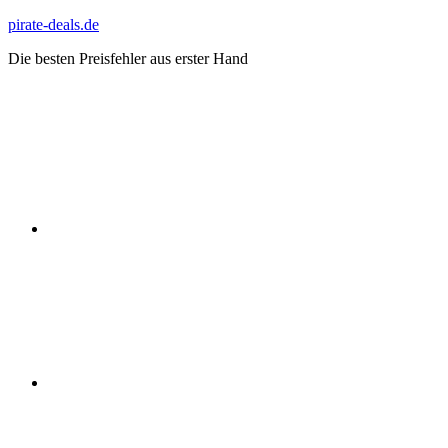
Zum
pirate-deals.de
Inhalt
Die besten Preisfehler aus erster Hand
springen
WhatsApp
Telegram
Discord