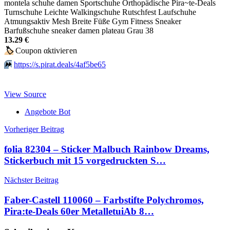
montela schuhe damen Sportschuhe Orthopädische Pira~te-Deals
Turnschuhe Leichte Walkingschuhe Rutschfest Laufschuhe
Atmungsaktiv Mesh Breite Füße Gym Fitness Sneaker
Barfußschuhe sneaker damen plateau Grau 38
13.29 €
🏷
Сοuрοn αktiviегеn
⏩️
https://s.pirat.deals/4af5be65
View Source
Angebote Bot
Beitragsnavigation
Vorheriger Beitrag
folia 82304 – Sticker Malbuch Rainbow Dreams,
Stickerbuch mit 15 vorgedruckten S…
Nächster Beitrag
Faber-Castell 110060 – Farbstifte Polychromos,
Pira:te-Deals 60er MetalletuiАb 8…