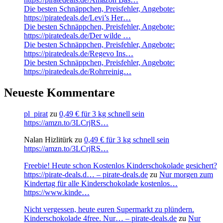
Die besten Schnäppchen, Preisfehler, Angebote:
https://piratedeals.de/Levi’s Her…
Die besten Schnäppchen, Preisfehler, Angebote:
https://piratedeals.de/Der wilde …
Die besten Schnäppchen, Preisfehler, Angebote:
https://piratedeals.de/Regevo Ins…
Die besten Schnäppchen, Preisfehler, Angebote:
https://piratedeals.de/Rohrreinig…
Neueste Kommentare
pl_pirat
zu
0,49 € für 3 kg schnell sein
https://amzn.to/3LCrjRS…
Nalan Hizlitürk
zu
0,49 € für 3 kg schnell sein
https://amzn.to/3LCrjRS…
Freebie! Heute schon Kostenlos Kinderschokolade gesichert?
https://pirate-deals.d… – pirate-deals.de
zu
Nur morgen zum
Kindertag für alle Kinderschokolade kostenlos…
https://www.kinde…
Nicht vergessen, heute euren Supermarkt zu plündern.
Kinderschokolade 4free. Nur… – pirate-deals.de
zu
Nur