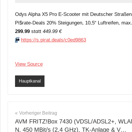
Odys Alpha X5 Pro E-Scooter mit Deutscher Straßen
Pi$rate-Deals 20% Steigungen, 10,5“ Luftreifen, max
299.99
stαtt
449.99 €
⏩️
https://s.pirat.deals/c0ed9863
View Source
Hauptkanal
Beitragsnavigation
Vorheriger Beitrag
AVM FRITZ!Box 7430 (VDSL/ADSL2+, WLA
N, 450 MBit/s (2,4 GHz), TK-Anlage & V…