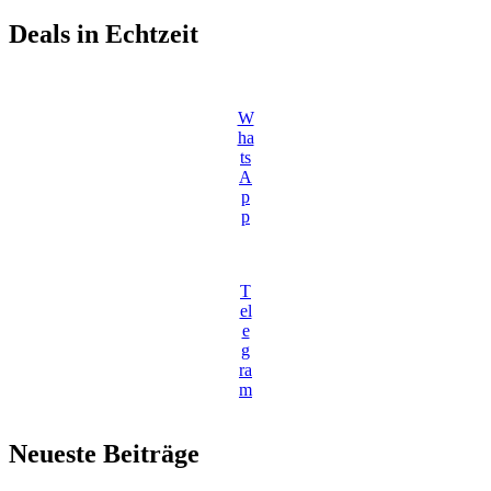
Deals in Echtzeit
W
ha
ts
A
p
p
T
el
e
g
ra
m
Neueste Beiträge