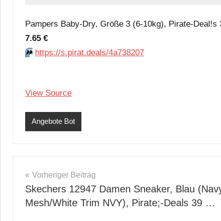
Pampers Baby-Dry, Größe 3 (6-10kg), Pirate-Deal!s 
7.65 €
⏩️
https://s.pirat.deals/4a738207
View Source
Angebote Bot
Beitragsnavigation
Vorheriger Beitrag
Skechers 12947 Damen Sneaker, Blau (Nav
Mesh/White Trim NVY), Pirate;-Deals 39 …