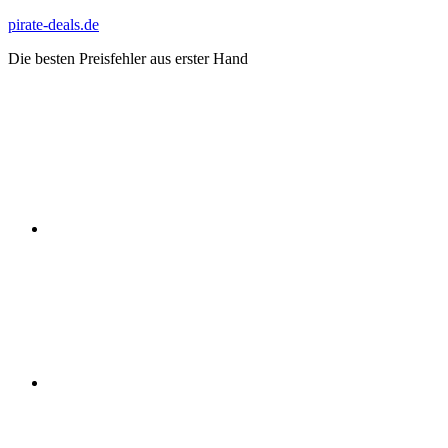
Zum
pirate-deals.de
Inhalt
Die besten Preisfehler aus erster Hand
springen
WhatsApp
Telegram
Discord