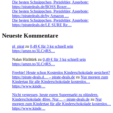
Die besten Schnäppchen, Preisfehler, Angebote:
https://piratedeals.de/BOSS Boxer…
Die besten Schnäppchen, Preisfehler, Angebote:
https://piratedeals.de/by Amazon …
Die besten Schnäppchen, Preisfehler, Angebote:
https://piratedeals.de/LE SURE Re…
Neueste Kommentare
pl_pirat
zu
0,49 € für 3 kg schnell sein
https://amzn.to/3LCrjRS…
Nalan Hizlitürk
zu
0,49 € für 3 kg schnell sein
https://amzn.to/3LCrjRS…
Freebie! Heute schon Kostenlos Kinderschokolade gesichert?
https://pirate-deals.d… – pirate-deals.de
zu
Nur morgen zum
Kindertag für alle Kinderschokolade kostenlos…
https://www.kinde…
Nicht vergessen, heute euren Supermarkt zu plündern.
Kinderschokolade 4free. Nur… – pirate-deals.de
zu
Nur
morgen zum Kindertag für alle Kinderschokolade kostenlos…
https://www.kinde…