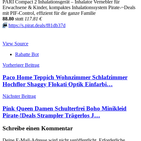
PARI Compact 2 Inhalationsgerät – Inhalator Vernebler für
Erwachsene & Kinder, kompaktes Inhalationssystem Pirate-~Deals
mit PIF-Control, effizient für die ganze Familie
88.80
stαtt
117.81 €
⏩️
https://s.pirat.deals/f81db37d
View Source
Rabatte Bot
Beitragsnavigation
Vorheriger Beitrag
Paco Home Teppich Wohnzimmer Schlafzimmer
Hochflor Shaggy Flokati Optik Einfarbi…
Nächster Beitrag
Pink Queen Damen Schulterfrei Boho Minikleid
Pirate-!Deals Strampler Trägerlos J…
Schreibe einen Kommentar
Deine E-Mail-Adresse wird nicht veröffentlicht.
Erforderliche