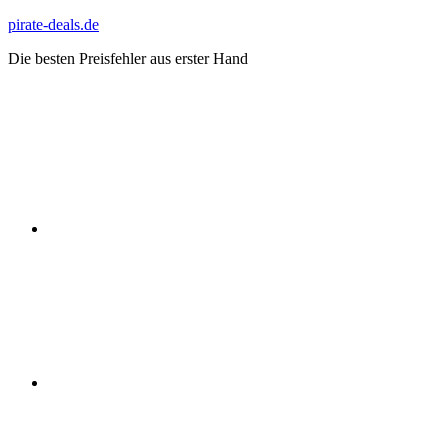
Zum
pirate-deals.de
Inhalt
Die besten Preisfehler aus erster Hand
springen
WhatsApp
Telegram
Discord