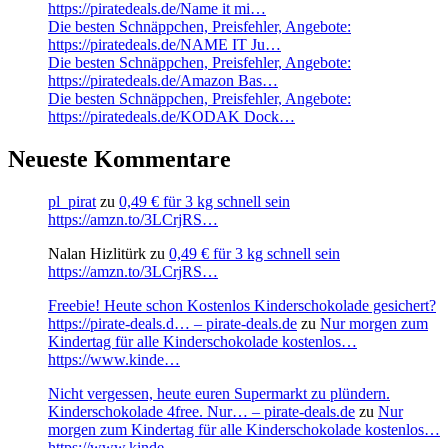
https://piratedeals.de/Name it mi…
Die besten Schnäppchen, Preisfehler, Angebote:
https://piratedeals.de/NAME IT Ju…
Die besten Schnäppchen, Preisfehler, Angebote:
https://piratedeals.de/Amazon Bas…
Die besten Schnäppchen, Preisfehler, Angebote:
https://piratedeals.de/KODAK Dock…
Neueste Kommentare
pl_pirat
zu
0,49 € für 3 kg schnell sein
https://amzn.to/3LCrjRS…
Nalan Hizlitürk
zu
0,49 € für 3 kg schnell sein
https://amzn.to/3LCrjRS…
Freebie! Heute schon Kostenlos Kinderschokolade gesichert?
https://pirate-deals.d… – pirate-deals.de
zu
Nur morgen zum
Kindertag für alle Kinderschokolade kostenlos…
https://www.kinde…
Nicht vergessen, heute euren Supermarkt zu plündern.
Kinderschokolade 4free. Nur… – pirate-deals.de
zu
Nur
morgen zum Kindertag für alle Kinderschokolade kostenlos…
https://www.kinde…