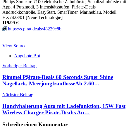
Philips Sonicare 7100 elektrische Zahnbürste, Schallzahnbürste mit
App, 4 Putzmodi, 3 Intensitätsstufen, Pir!ate-Deals
Andruckkontrolle, EasyStart, SmarTimer, Marineblau, Modell
HX7423/01 [Neue Technologie]
119.99 €
⏩️
https://s.pirat.deals/48229c8b
View Source
Angebote Bot
Beitragsnavigation
Vorheriger Beitrag
Rimmel P$irate-Deals 60 Seconds Super Shine
Nagellack, MeerjungfrauflosseАb 2.60…
Nächster Beitrag
Handyhalterung Auto mit Ladefunktion, 15W Fast
Wireless Charger Pirate-Deal:s Au…
Schreibe einen Kommentar