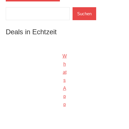
Suchen
Suchen
Deals in Echtzeit
W
h
at
s
A
p
p