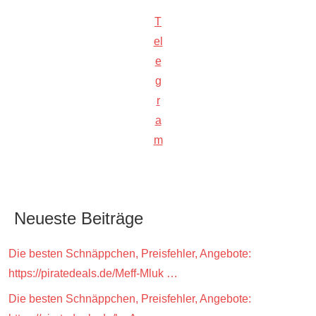
T
el
e
g
r
a
m
Neueste Beiträge
Die besten Schnäppchen, Preisfehler, Angebote:
https://piratedeals.de/Meff-Mluk …
Die besten Schnäppchen, Preisfehler, Angebote: