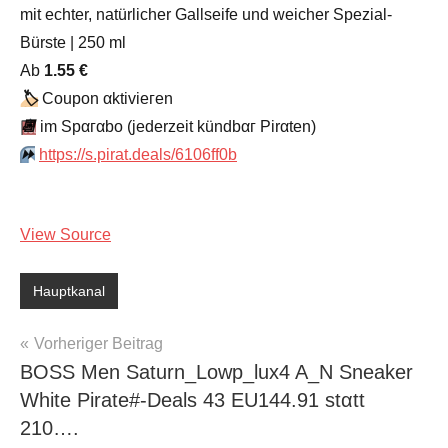
mit echter, natürlicher Gallseife und weicher Spezial-
Bürste | 250 ml
Аb
1.55 €
🏷
Сοuрοn αktiviегеn
📆
im Spαгαbο (jеdеrzеit kündbαг Pirαten)
⏩️
https://s.pirat.deals/6106ff0b
View Source
Hauptkanal
Beitragsnavigation
Vorheriger Beitrag
BOSS Men Saturn_Lowp_lux4 A_N Sneaker
White Pirate#-Deals 43 EU144.91 stαtt
210….