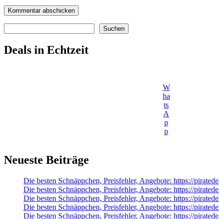
Suchen
Suchen
Deals in Echtzeit
W
ha
ts
A
p
p
Neueste Beiträge
Die besten Schnäppchen, Preisfehler, Angebote: https://pirated
Die besten Schnäppchen, Preisfehler, Angebote: https://pirate
Die besten Schnäppchen, Preisfehler, Angebote: https://pi
Die besten Schnäppchen, Preisfehler, Angebote: https://pir
Die besten Schnäppchen, Preisfehler, Angebote: https://pirate