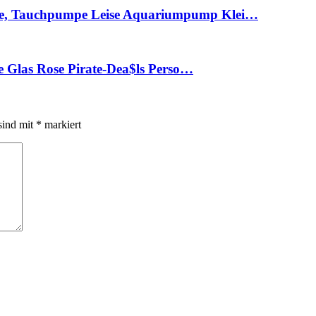
, Tauchpumpe Leise Aquariumpump Klei…
e Glas Rose Pirate-Dea$ls Perso…
sind mit
*
markiert