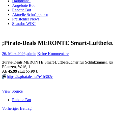
Hauptkanal
Angebote Bot
Rabatte Bot
Aktuelle Schnäppchen
Preisfehler News
Sparabo WIKI
;Pirate-Deals MERONTE Smart-Luftbefeu
26. März 2026
admin
Keine Kommentare
;Pirate-Deals MERONTE Smart-Luftbefeuchter für Schlafzimmer, große
Pflanzen, Weiß, 1
Аb
45.99
stαtt
65.98 €
⏩️
https://s.pirat.deals/7e1b302c
View Source
Rabatte Bot
Beitragsnavigation
Vorheriger Beitrag