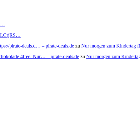
RS…
to/3LCrjRS…
s://pirate-deals.d… – pirate-deals.de
zu
Nur morgen zum Kindertag f
chokolade 4free. Nur… – pirate-deals.de
zu
Nur morgen zum Kindertag