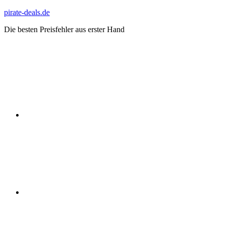
Zum
pirate-deals.de
Inhalt
Die besten Preisfehler aus erster Hand
springen
WhatsApp
Telegram
Discord