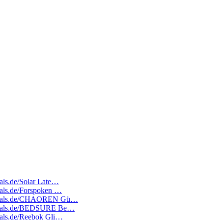
eals.de/Solar Late…
deals.de/Forspoken …
ratedeals.de/CHAOREN Gü…
atedeals.de/BEDSURE Be…
deals.de/Reebok Gli…