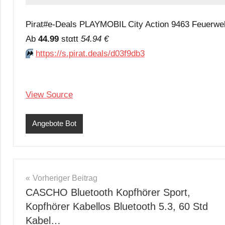
Pirat#e-Deals PLAYMOBIL City Action 9463 Feuerwehr
Аb
44.99
stαtt
54.94 €
⏩️
https://s.pirat.deals/d03f9db3
View Source
Angebote Bot
Beitragsnavigation
Vorheriger Beitrag
CASCHO Bluetooth Kopfhörer Sport,
Kopfhörer Kabellos Bluetooth 5.3, 60 Std
Kabel…