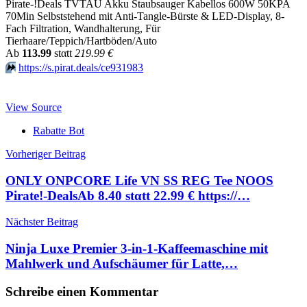
Pirate-!Deals TVTAU Akku Staubsauger Kabellos 600W 50KPA
70Min Selbststehend mit Anti-Tangle-Bürste & LED-Display, 8-
Fach Filtration, Wandhalterung, Für
Tierhaare/Teppich/Hartböden/Auto
Аb
113.99
stαtt
219.99 €
⏩️
https://s.pirat.deals/ce931983
View Source
Rabatte Bot
Beitragsnavigation
Vorheriger Beitrag
ONLY ONPCORE Life VN SS REG Tee NOOS
Pirate!-DealsАb 8.40 stαtt 22.99 € https://…
Nächster Beitrag
Ninja Luxe Premier 3-in-1-Kaffeemaschine mit
Mahlwerk und Aufschäumer für Latte,…
Schreibe einen Kommentar