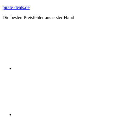
Zum
pirate-deals.de
Inhalt
Die besten Preisfehler aus erster Hand
springen
WhatsApp
Telegram
Discord